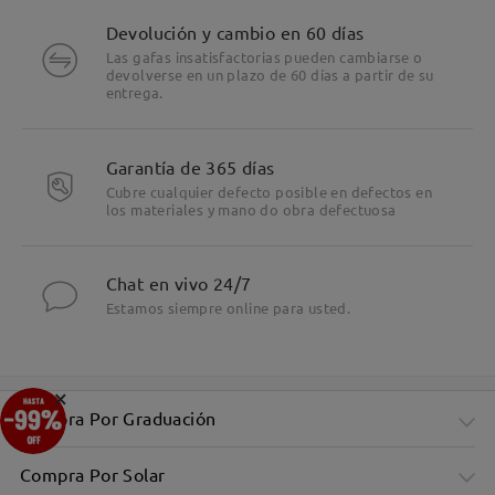
Nuevamente, le pedimos disculpas por las
Devolución y cambio en 60 días
molestias y agradecemos sinceramente su
Las gafas insatisfactorias pueden cambiarse o
devolverse en un plazo de 60 días a partir de su
paciencia y confianza en nosotros. Estamos aquí
entrega.
para ayudarle en cada paso del proceso.
Su representante exclusivo de atención al cliente
Garantía de 365 días
se pondrá en contacto con usted por correo
Cubre cualquier defecto posible en defectos en
electrónico en un plazo de 24 horas entre semana y
los materiales y mano do obra defectuosa
48 horas los fines de semana. Es posible que el
correo electrónico se encuentre en su carpeta de
correo no deseado. Por favor, revísela también allí.
Chat en vivo 24/7
Estamos siempre online para usted.
Leer todos los
×
comentarios
Deje su comentario
Compra Por Graduación
Compra Por Solar