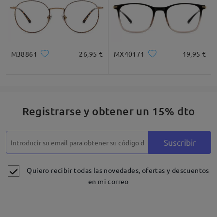
que sus nuevas gafas no le brinden la visión nítida
que necesita, especialmente después de haber
tenido una mejor experiencia con sus gafas
anteriores. Entendemos lo frustrante e incómodo
que debe ser.
M38861
26,95 €
MX40171
19,95 €
Parece que esto puede estar relacionado con el
tipo de lente o la posición de las zonas de
prescripción, especialmente si usa lentes
progresivas o multifocales. Pequeñas diferencias
en la altura de ajuste, la prescripción o el diseño de
Registrarse y obtener un 15% dto
la lente pueden afectar la claridad de visión a
diferentes distancias y el movimiento de cabeza
necesario para una visión nítida.
Suscribir
Queremos solucionar esto para usted. Una vez que
tengamos esta información, revisaremos todo
Quiero recibir todas las novedades, ofertas y descuentos
cuidadosamente y le ofreceremos la mejor
en mi correo
solución, ya sea una nueva versión de las lentes u
otra opción que le garantice la visión nítida y la
comodidad que espera.