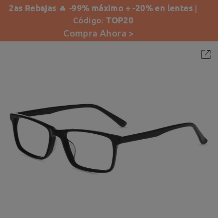
2as Rebajas 🔥 -99% máximo + -20% en lentes
|
Código:
TOP20
Compra Ahora >