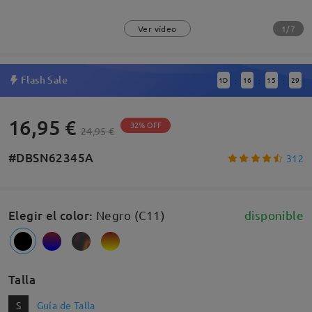
1/7
Ver vídeo
Flash Sale
1
D
16
15
29
:
:
:
16,95 €
32% OFF
24,95 €
#DBSN62345A
312
Elegir el color
:
Negro (C11)
disponible
Talla
S
Guía de Talla