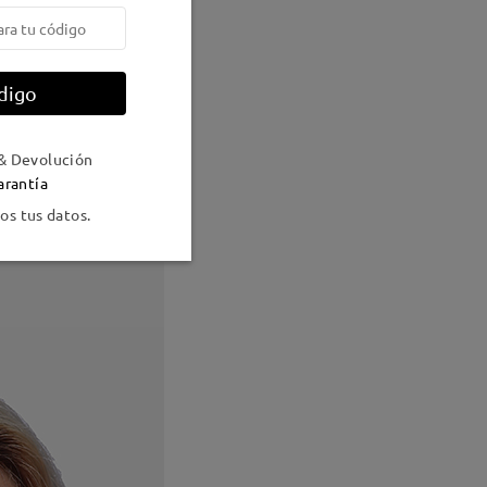
digo
& Devolución
arantía
s tus datos.