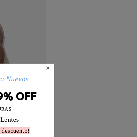
×
ra Nuevos
9% OFF
URAS
 Lentes
 descuento!