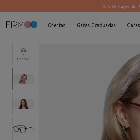
2as Rebajas 🔥 
Ofertas
Gafas Graduadas
Gafas
Probar