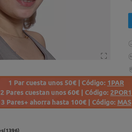
1 Par cuesta unos 50€ | Código:
1PAR
2 Pares cuestan unos 60€ | Código:
2POR1
3 Pares+ ahorra hasta 100€ | Código:
MAS
es(1396)