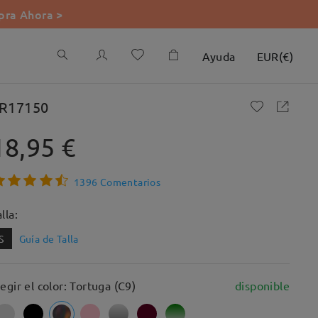
ra Ahora >
Ayuda
EUR
(
€
)
R17150
18,95 €
1396 Comentarios
lla:
S
Guía de Talla
legir el color: Tortuga (C9)
disponible