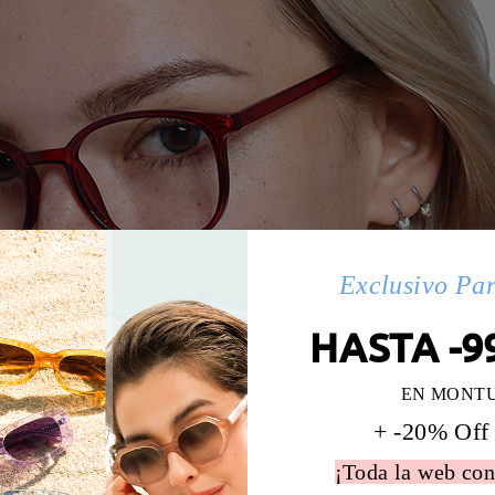
Exclusivo Pa
HASTA -9
EN MONT
+ -20% Off
¡Toda la web con