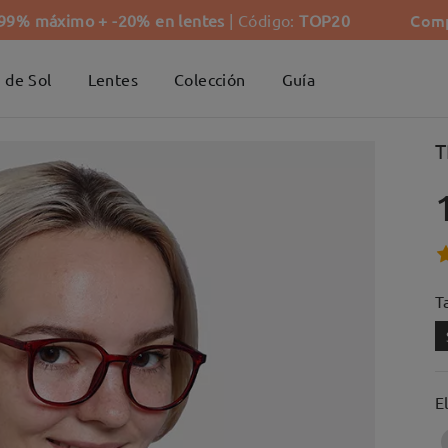
Comp
-99% máximo + -20% en lentes
| Código:
TOP20
 de Sol
Lentes
Colección
Guía
T
Ta
E