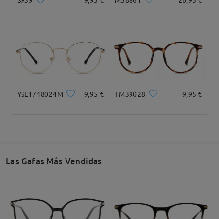
M38861
26,95 €
convencionales. En general, la relación calidad-
Recomendación de Rostro
precio me ha parecido excelente y la experiencia
ha sido muy satisfactoria. Sin duda repetiré en el
futuro, ya que me gustaría probar los cristales
Transitions® Gen S™ en mi próxima compra.
by
SANDRA
on
Jun 22 , 2026
Cuadrada
Redondo
Corazón
Diamante
Ovalado
YSL1718024M
9,95 €
TM39028
9,95 €
Leer todos los
* Solo Para Referencia
comentarios
Deje su comentario
Descripción del Producto
Las Gafas Más Vendidas