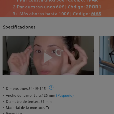
2 Par cuestan unos 60€ | Código:
2POR1
3+ Más ahorro hasta 100€ | Código:
MAS
Specificaciones
Dimensiones:
51-19-145
Ancho de la montura:
125 mm
(
Paqueño
)
Diametro de lentes:
51 mm
Material de la montura:
Tr
Peso:
11g