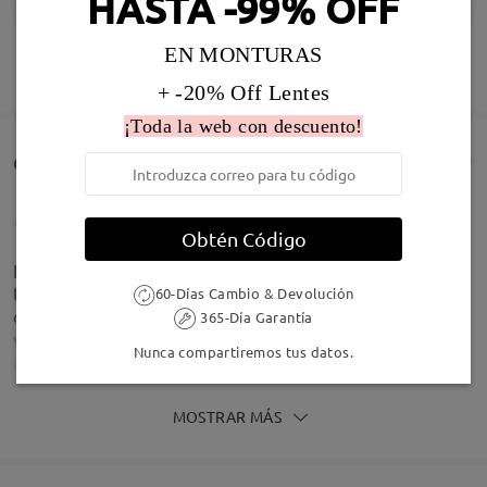
HASTA -99% OFF
Infomación de Modelo
EN MONTURAS
MOSTRAR MÁS
+ -20% Off Lentes
¡Toda la web con descuento!
Comentarios de Clientes(1396)
Obtén Código
Elles sont superbes, légères, ni trop grandes ni
trop petites! J'adore! Prix imbattable !! La seule
60-Días Cambio & Devolución
chose que je n'aime pas ce sont les clips, ils sont
365-Día Garantía
vraiment pas beaux mais heureusement Firmoo a
Nunca compartiremos tus datos.
accepté de me les rembourser
by
Antonella Scarpinati
on
Jun 25 , 2026
MOSTRAR MÁS
Tipo Rostro:
Longitud Rostro:
Ancho Rostro: