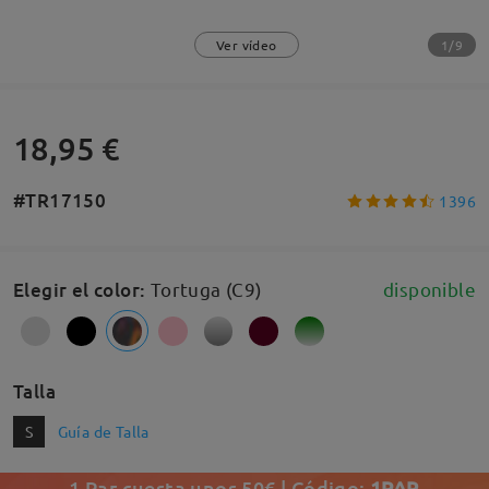
1/9
Ver vídeo
18,95 €
#TR17150
1396
Elegir el color
:
Tortuga (C9)
disponible
Talla
S
Guía de Talla
1 Par cuesta unos 50€ | Código:
1PAR