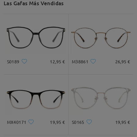
Las Gafas Más Vendidas
Recomendación de Rostro
Cuadrada
Redondo
Corazón
Diamante
Ovalado
S0189
12,95 €
M38861
26,95 €
* Solo Para Referencia
Descripción del Producto
MX40171
19,95 €
S0165
19,95 €