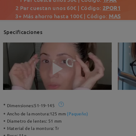
2 Par cuestan unos 60€ | Código:
2POR1
3+ Más ahorro hasta 100€ | Código:
MAS
Specificaciones
Dimensiones:
51-19-145
Ancho de la montura:
125 mm
(
Paqueño
)
Diametro de lentes:
51 mm
Material de la montura:
Tr
Peso:
11g