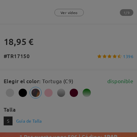
1/9
Ver vídeo
18,95 €
#TR17150
1396
Elegir el color
:
Tortuga (C9)
disponible
Talla
S
Guía de Talla
1 Par cuesta unos 50€ | Código:
1PAR