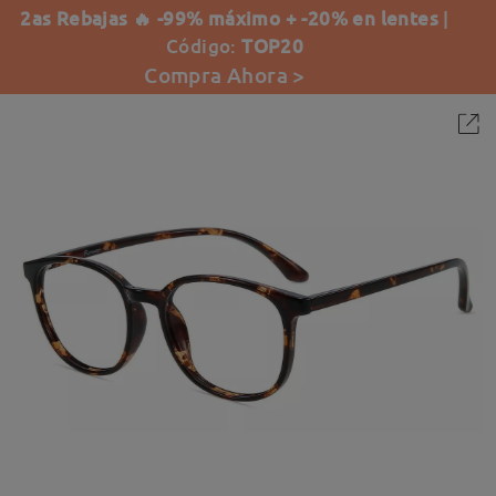
2as Rebajas 🔥 -99% máximo + -20% en lentes
|
Código:
TOP20
Compra Ahora >