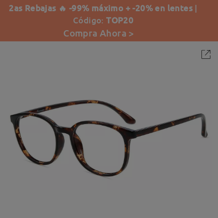
2as Rebajas 🔥 -99% máximo + -20% en lentes
|
Código:
TOP20
Compra Ahora >