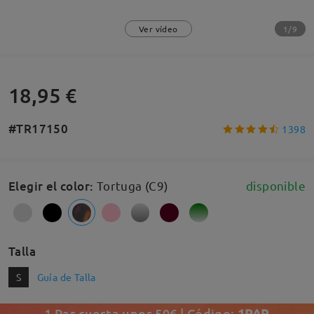
1/9
Ver vídeo
18,95 €
#TR17150
1398
Elegir el color
:
Tortuga (C9)
disponible
Talla
S
Guía de Talla
1 Par cuesta unos 50€ | Código:
1PAR