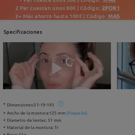
2 Par cuestan unos 60€ | Código:
2POR1
3+ Más ahorro hasta 100€ | Código:
MAS
Specificaciones
Dimensiones:
51-19-145
Ancho de la montura:
125 mm
(
Paqueño
)
Diametro de lentes:
51 mm
Material de la montura:
Tr
Peso:
11g