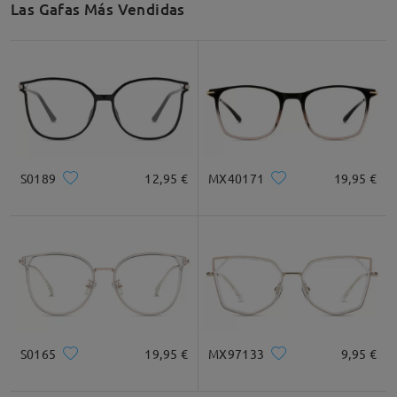
Las Gafas Más Vendidas
Recomendación de Rostro
Cuadrada
Redondo
Corazón
Diamante
Ovalado
S0189
12,95 €
MX40171
19,95 €
* Solo Para Referencia
Descripción del Producto
S0165
19,95 €
MX97133
9,95 €