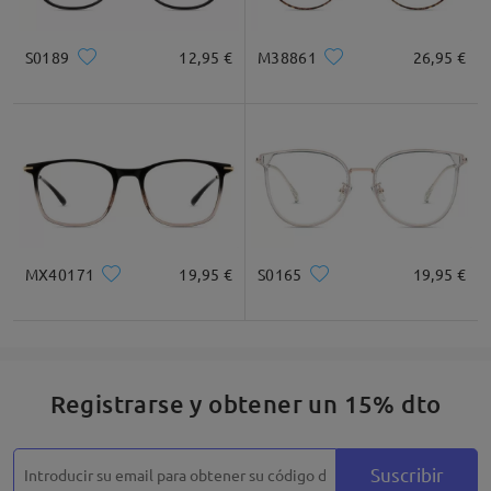
Cuadrada
Redondo
Corazón
Diamante
Ovalado
S0189
12,95 €
M38861
26,95 €
* Solo Para Referencia
Descripción del Producto
MX40171
19,95 €
S0165
19,95 €
Registrarse y obtener un 15% dto
Suscribir