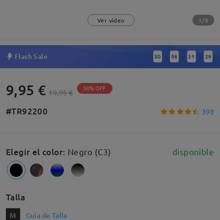
1/9
Ver vídeo
Flash Sale
3
D
06
31
29
:
:
:
9,95 €
50% OFF
19,95 €
#TR92200
398
Elegir el color
:
Negro (C3)
disponible
Talla
M
Guía de Talla