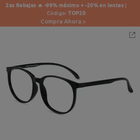
2as Rebajas 🔥 -99% máximo + -20% en lentes
|
Código:
TOP20
Compra Ahora >