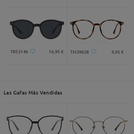
Ancho Total
Longitud de Patillas
129mm/ 5.08plg.
145mm/ 5.71plg.
TR53146
16,95 €
TM39028
9,95 €
Ancho de Cristal
Altura de Cristal
Ancho de Puente
54mm/ 2.13plg.
47mm/ 1.85plg.
16mm/ 0.63plg.
Las Gafas Más Vendidas
Recomendación de Rostro