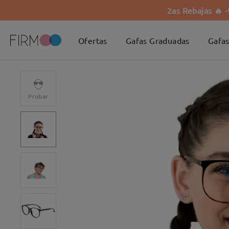
2as Rebajas 🔥 
Ofertas
Gafas Graduadas
Gafas
Probar