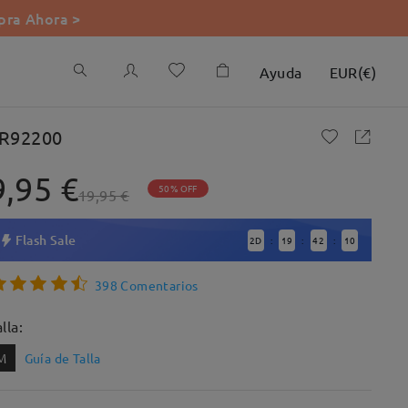
ra Ahora >
Ayuda
EUR
(
€
)
R92200
9,95 €
50% OFF
19,95 €
Flash Sale
2
D
19
42
9
:
:
:
398 Comentarios
lla:
M
Guía de Talla