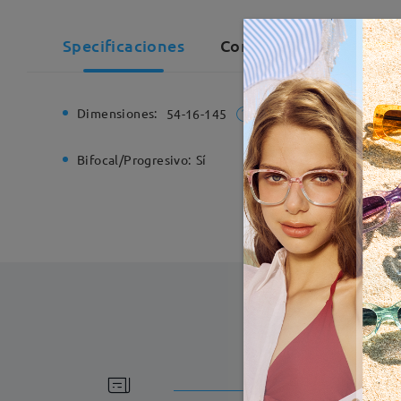
Specificaciones
Comentarios de Client
Dimensiones:
Ancho de
54-16-145
Bifocal/Progresivo:
Sí
Bisagra d
Fabricac