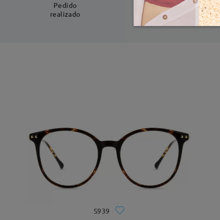
5-7 días laboral
Pedido
realizado
S939