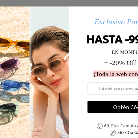
es(398)
Exclusivo Pa
HASTA -9
 la montura:
129 mm
(
Medio
)
Diametro de lentes:
55 mm
EN MONT
e resorte:
No
Material de la montura:
Tr
+ -20% Off
¡Toda la web con
Obtén Có
DELIVERY
60-Días Cambio 
ión
365-Día G