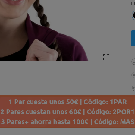
E
1 Par cuesta unos 50€ | Código:
1PAR
2 Pares cuestan unos 60€ | Código:
2POR1
3 Pares+ ahorra hasta 100€ | Código:
MAS