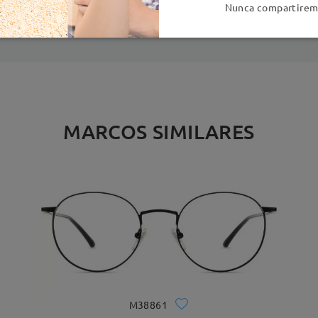
es
detalles
5
Nunca compartiremo
Enviado
MARCOS SIMILARES
M38861