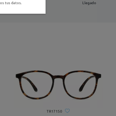
-7 días laborales
detalles
s tus datos.
Llegado
TR17150