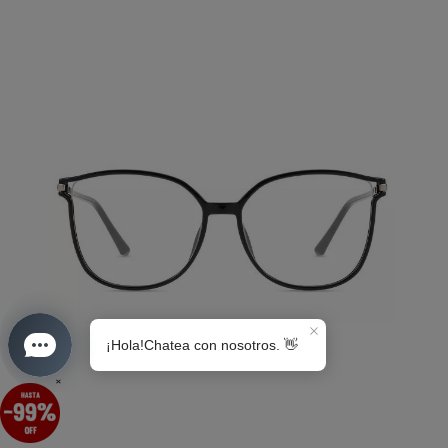
S0189
×