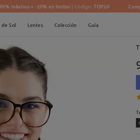
Comp
-99% máximo + -20% en lentes
| Código:
TOP20
 de Sol
Lentes
Colección
Guía
T
Ta