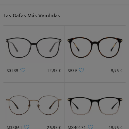
Las Gafas Más Vendidas
Ancho de Cristal
Altura de Cristal
Ancho de Puente
52mm/ 2.05plg.
29mm/ 1.14plg.
18mm/ 0.71plg.
Recomendación de Rostro
S0189
12,95 €
S939
9,95 €
Cuadrada
Redondo
Corazón
Diamante
Ovalado
* Solo Para Referencia
M38861
26,95 €
MX40171
19,95 €