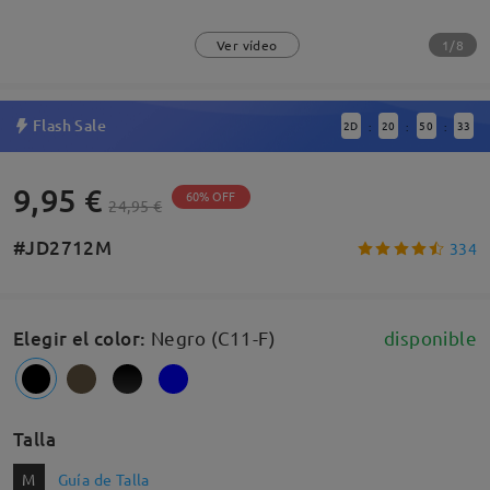
1/8
Ver vídeo
Flash Sale
2
D
20
50
33
:
:
:
9,95 €
60% OFF
24,95 €
#JD2712M
334
Elegir el color
:
Negro (C11-F)
disponible
Talla
M
Guía de Talla