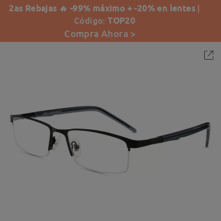
2as Rebajas 🔥 -99% máximo + -20% en lentes
|
Código:
TOP20
Compra Ahora >