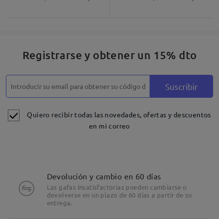
Descripción del Producto
Registrarse y obtener un 15% dto
Suscribir
Quiero recibir todas las novedades, ofertas y descuentos
en mi correo
Devolución y cambio en 60 días
Las gafas insatisfactorias pueden cambiarse o
devolverse en un plazo de 60 días a partir de su
entrega.