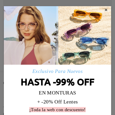
×
MOSTRAR MÁS
Exclusivo Para Nuevos
HASTA -99% OFF
Comentarios de Clientes(334)
EN MONTURAS
+ -20% Off Lentes
Todo perfecto, la calidad muy buena, la entrega
¡Toda la web con descuento!
rapidísima y el precio increible. Muy recomendable.