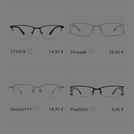
Envío
5-7 días laborales
detalles
Llegado
Tipo Rostro:
Longitud Rostro:
Ancho Rostro:
cuadrada/redonda
20cm/7.8plg.
22cm/8.6plg.
T77479
34,95 €
Thread6
26,95 €
Dimensiones
Gentle119
16,95 €
Plaid005
9,95 €
Ancho Total
Longitud de Patillas
131mm/ 5.16plg.
142mm/ 5.59plg.