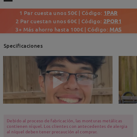
1 Par cuesta unos 50€ | Código:
1PAR
2 Par cuestan unos 60€ | Código:
2POR1
3+ Más ahorro hasta 100€ | Código:
MAS
Specificaciones
Debido al proceso de fabricación, las monturas metálicas
contienen níquel. Los clientes con antecedentes de alergia
al níquel deben tener precaución al comprar.