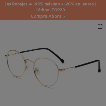
2as Rebajas 🔥 -99% máximo + -20% en lentes
|
Código:
TOP20
Compra Ahora >