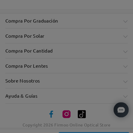
Compra Por Graduación
Compra Por Solar
Compra Por Cantidad
Compra Por Lentes
Sobre Nosotros
Ayuda & Guías
Copyright
2026
Firmoo Online Optical Store
Simplicidad clásica encarnada en el montura redonda de
metal