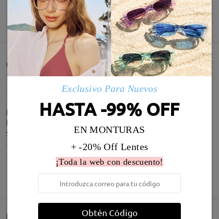
MOSTRAR MÁS
Comentarios de Clientes(347)
Exclusivo Para Nuevos
HASTA -99% OFF
Es una gafa fina y muy ligera. Me encanta el diseño.
Llegó rapidísimo. Estoy muy contenta, repetiré
EN MONTURAS
seguro.
by
ana martin
on
Sep 10 , 2025
+ -20% Off Lentes
¡Toda la web con descuento!
MOSTRAR MÁS
Infomación de Modelo
Obtén Código
Entrega