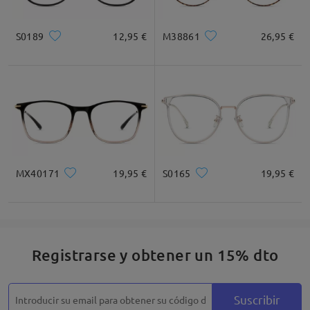
S0189
12,95 €
M38861
26,95 €
Cuadrada
Redondo
Corazón
Diamante
Ovalado
* Solo Para Referencia
MX40171
19,95 €
S0165
19,95 €
Descripción del Producto
Registrarse y obtener un 15% dto
Suscribir