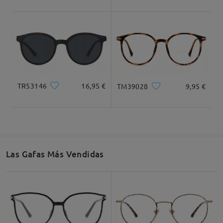
Dimensiones
TR53146
16,95 €
TM39028
9,95 €
Ancho Total
Longitud de Patillas
134mm/ 5.28plg.
145mm/ 5.71plg.
Las Gafas Más Vendidas
Ancho de Cristal
Altura de Cristal
Ancho de Puente
51mm/ 2.01plg.
46mm/ 1.81plg.
20mm/ 0.79plg.
Recomendación de Rostro