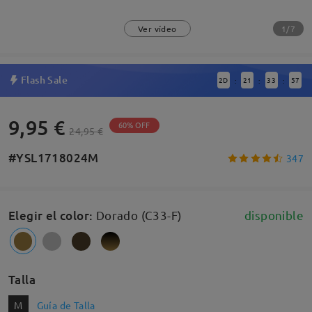
1/7
Ver vídeo
Flash Sale
2
D
21
33
57
:
:
:
9,95 €
60% OFF
24,95 €
#YSL1718024M
347
Elegir el color
:
Dorado (C33-F)
disponible
Talla
M
Guía de Talla