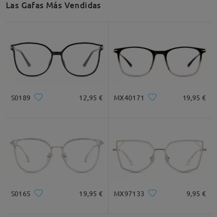
Las Gafas Más Vendidas
Recomendación de Rostro
Cuadrada
Redondo
Corazón
Diamante
Ovalado
S0189
12,95 €
MX40171
19,95 €
* Solo Para Referencia
Descripción del Producto
S0165
19,95 €
MX97133
9,95 €