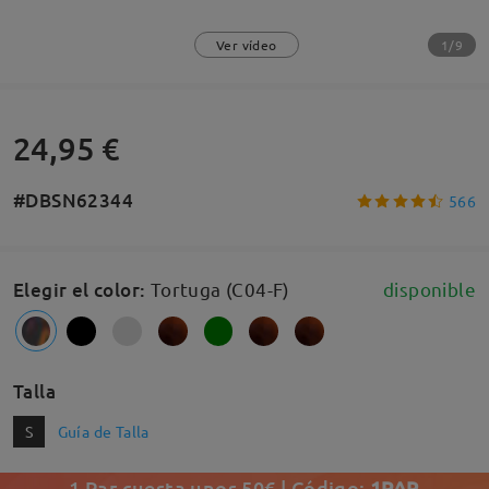
1/9
Ver vídeo
24,95 €
#DBSN62344
566
Elegir el color
:
Tortuga (C04-F)
disponible
Talla
S
Guía de Talla
1 Par cuesta unos 50€ | Código:
1PAR