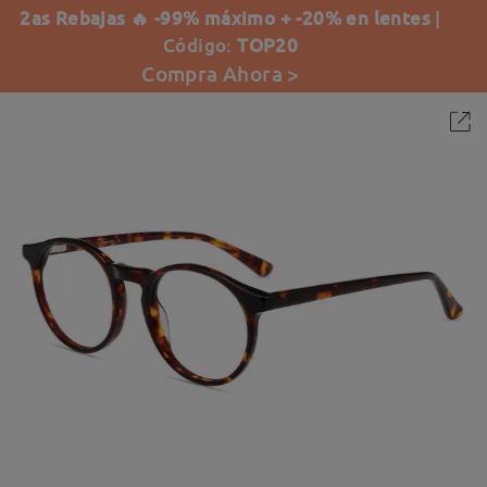
2as Rebajas 🔥 -99% máximo + -20% en lentes
|
Código:
TOP20
Compra Ahora >