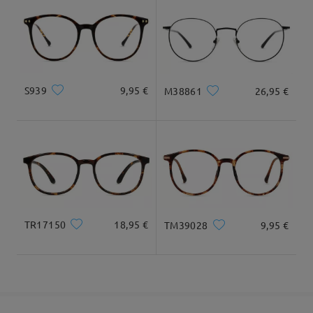
Diamante
17cm/6.69 plg.
15cm/5.91 plg.
Llegado
Dimensiones
S939
9,95 €
M38861
26,95 €
Ancho Total
Longitud de Patillas
126mm/ 4.96plg.
141mm/ 5.55plg.
TR17150
18,95 €
TM39028
9,95 €
Ancho de Cristal
Altura de Cristal
Ancho de Puente
49mm/ 1.93plg.
45mm/ 1.77plg.
20mm/ 0.79plg.