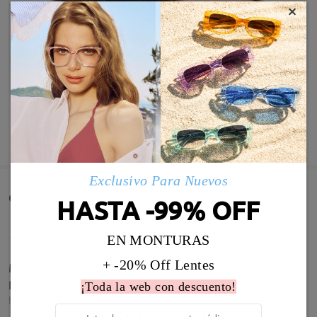
×
MOSTRAR MÁS
Exclusivo Para Nuevos
Comentarios de Clientes(566)
HASTA -99% OFF
EN MONTURAS
+ -20% Off Lentes
Me encantan son súper bonitas y me vienen
perfectas
¡Toda la web con descuento!
by
Elisabeth Riera
on
May 28 , 2026