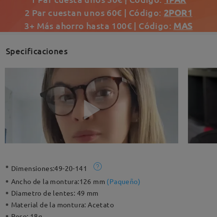
2 Par cuestan unos 60€ | Código:
2POR1
3+ Más ahorro hasta 100€ | Código:
MAS
Specificaciones
Dimensiones:
49-20-141
Ancho de la montura:
126 mm
(
Paqueño
)
Diametro de lentes:
49 mm
Material de la montura:
Acetato
Peso:
18g