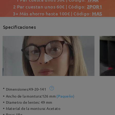
2 Par cuestan unos 60€ | Código:
2POR1
3+ Más ahorro hasta 100€ | Código:
MAS
Specificaciones
Dimensiones:
49-20-141
Ancho de la montura:
126 mm
(
Paqueño
)
Diametro de lentes:
49 mm
Material de la montura:
Acetato
Peso:
18g