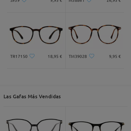
M38861
26,95 €
Recomendación de Rostro
Cuadrada
Redondo
Corazón
Diamante
Ovalado
TR17150
18,95 €
TM39028
9,95 €
* Solo Para Referencia
Descripción del Producto
Las Gafas Más Vendidas