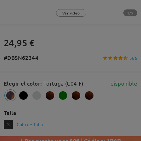
1/9
Ver vídeo
24,95 €
#DBSN62344
566
Elegir el color
:
Tortuga (C04-F)
disponible
Talla
S
Guía de Talla
1 Par cuesta unos 50€ | Código:
1PAR