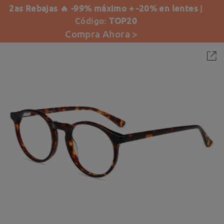
2as Rebajas 🔥 -99% máximo + -20% en lentes
|
Código:
TOP20
Compra Ahora >