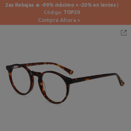
2as Rebajas 🔥 -99% máximo + -20% en lentes
|
Código:
TOP20
Compra Ahora >