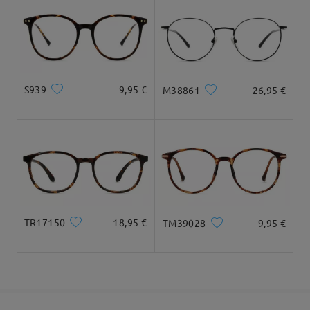
Diamante
17cm/6.69 plg.
15cm/5.91 plg.
Llegado
Dimensiones
S939
9,95 €
M38861
26,95 €
Ancho Total
Longitud de Patillas
126mm/ 4.96plg.
141mm/ 5.55plg.
TR17150
18,95 €
TM39028
9,95 €
Ancho de Cristal
Altura de Cristal
Ancho de Puente
49mm/ 1.93plg.
45mm/ 1.77plg.
20mm/ 0.79plg.