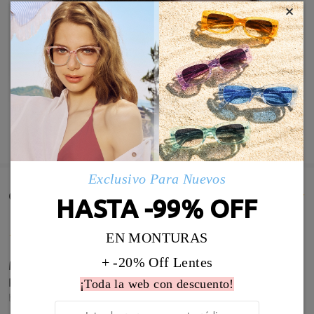
×
MOSTRAR MÁS
Exclusivo Para Nuevos
Comentarios de Clientes(565)
HASTA -99% OFF
EN MONTURAS
+ -20% Off Lentes
Me encantan son súper bonitas y me vienen
perfectas
¡Toda la web con descuento!
by
Elisabeth Riera
on
May 28 , 2026