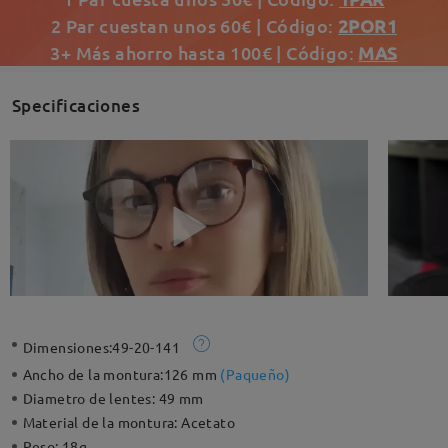
2 Par cuestan unos 60€ | Código:
2POR1
3+ Más ahorro hasta 100€ | Código:
MAS
Specificaciones
Dimensiones:
49-20-141
Ancho de la montura:
126 mm
(
Paqueño
)
Diametro de lentes:
49 mm
Material de la montura:
Acetato
Peso:
18g