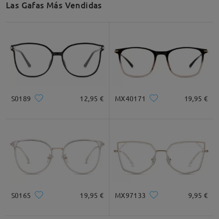
Las Gafas Más Vendidas
Recomendación de Rostro
Cuadrada
Redondo
Corazón
Diamante
Ovalado
S0189
12,95 €
MX40171
19,95 €
* Solo Para Referencia
Descripción del Producto
S0165
19,95 €
MX97133
9,95 €