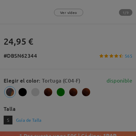
1/9
Ver vídeo
24,95 €
#DBSN62344
565
Elegir el color
:
Tortuga (C04-F)
disponible
Talla
S
Guía de Talla
1 Par cuesta unos 50€ | Código:
1PAR