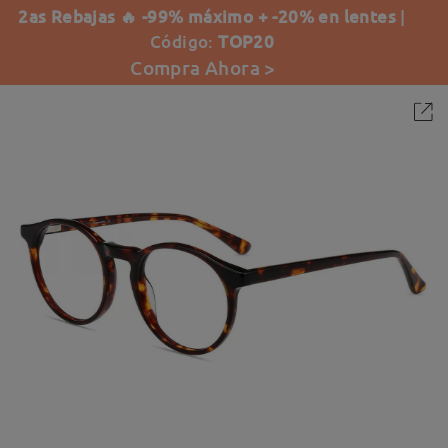
2as Rebajas 🔥 -99% máximo + -20% en lentes
|
Código:
TOP20
Compra Ahora >