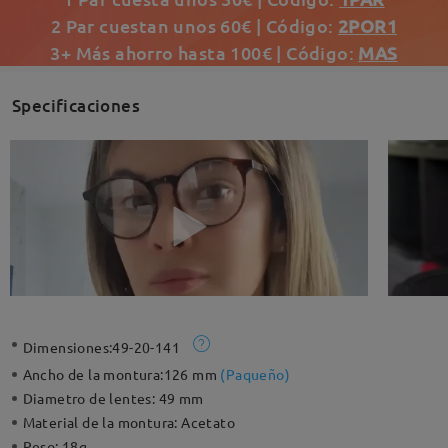
2 Par cuestan unos 60€ | Código:
2POR1
3+ Más ahorro hasta 100€ | Código:
MAS
Specificaciones
Dimensiones:
49-20-141
Ancho de la montura:
126 mm
(
Paqueño
)
Diametro de lentes:
49 mm
Material de la montura:
Acetato
Peso:
18g