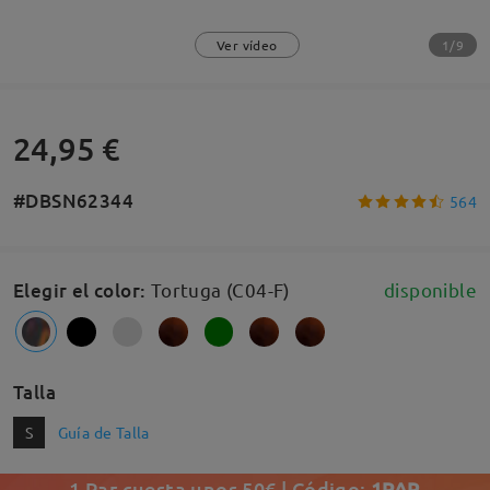
1/9
Ver vídeo
24,95 €
#DBSN62344
564
Elegir el color
:
Tortuga (C04-F)
disponible
Talla
S
Guía de Talla
1 Par cuesta unos 50€ | Código:
1PAR