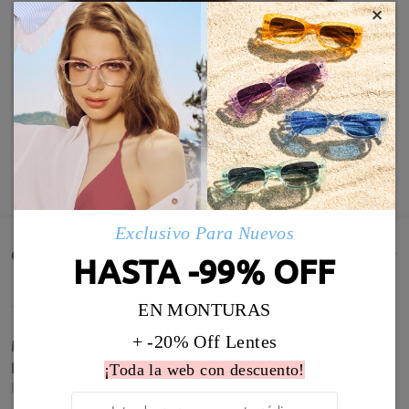
×
MOSTRAR MÁS
Exclusivo Para Nuevos
Comentarios de Clientes(564)
HASTA -99% OFF
EN MONTURAS
+ -20% Off Lentes
Me encantan son súper bonitas y me vienen
perfectas
¡Toda la web con descuento!
by
Elisabeth Riera
on
May 28 , 2026