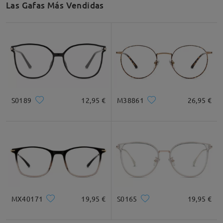
Las Gafas Más Vendidas
Recomendación de Rostro
Cuadrada
Redondo
Corazón
Diamante
Ovalado
S0189
12,95 €
M38861
26,95 €
* Solo Para Referencia
Descripción del Producto
MX40171
19,95 €
S0165
19,95 €