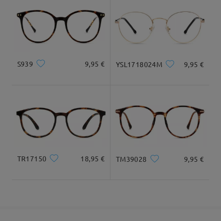
Diamante
17cm/6.69 plg.
15cm/5.91 plg.
Llegado
Dimensiones
S939
9,95 €
YSL1718024M
9,95 €
Ancho Total
Longitud de Patillas
126mm/ 4.96plg.
141mm/ 5.55plg.
TR17150
18,95 €
TM39028
9,95 €
Ancho de Cristal
Altura de Cristal
Ancho de Puente
49mm/ 1.93plg.
45mm/ 1.77plg.
20mm/ 0.79plg.