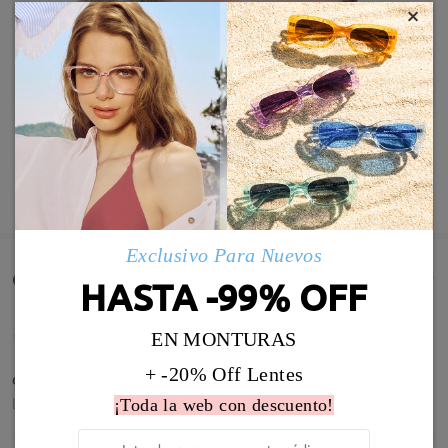
×
MOSTRAR MÁS
Exclusivo Para Nuevos
Comentarios de Clientes(1515)
HASTA -99% OFF
EN MONTURAS
+ -20% Off Lentes
૮₍ ˃ ⤙ ˂ ₎ა
by
Víctor
on
Aug 7 , 2026
¡Toda la web con descuento!