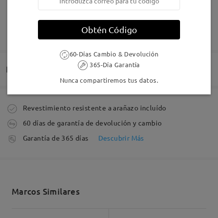
Obtén Código
MOSTRAR MÁS
Me encantan porque se notan súper ligeras. Con mi
tipo de cara que es más cuadrada esta forma le
queda muy birn, los colores que tiene preciosos.
60-Días Cambio & Devolución
Me siento muy comoda llevandolas.
365-Día Garantía
Entrega
by
Lau
on
Jun 28 , 2026
Nunca compartiremos tus datos.
Pedido realizado
Revestimiento resistente a arañazo incluído
Leer todos los
60 días de garantía de devolución y cambio
comentarios
Fabricación
Garantía de 365 días
Descubrir Más
Deje su comentario
5-7 días laborales
detalles
Enviado
Marcos Similares
Envío
5-7 días laborales
detalles