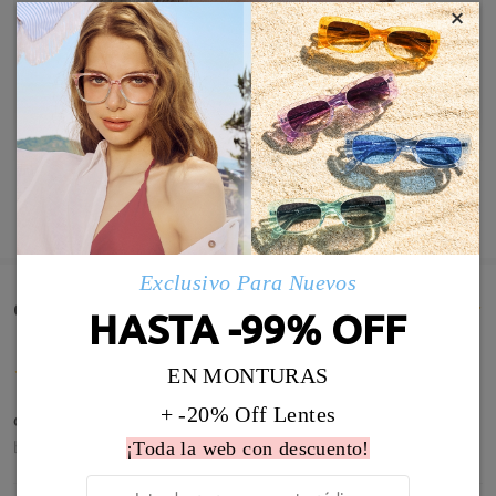
×
MOSTRAR MÁS
Exclusivo Para Nuevos
Comentarios de Clientes(1515)
HASTA -99% OFF
EN MONTURAS
+ -20% Off Lentes
૮₍ ˃ ⤙ ˂ ₎ა
by
Víctor
on
Aug 7 , 2026
¡Toda la web con descuento!