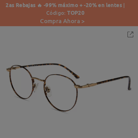
2as Rebajas 🔥 -99% máximo + -20% en lentes
|
Código:
TOP20
Compra Ahora >