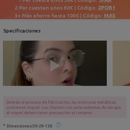
2 Par cuestan unos 60€ | Código:
2POR1
3+ Más ahorro hasta 100€ | Código:
MAS
Specificaciones
Debido al proceso de fabricación, las monturas metálicas
contienen níquel. Los clientes con antecedentes de alergia
al níquel deben tener precaución al comprar.
Dimensiones:
50-20-138