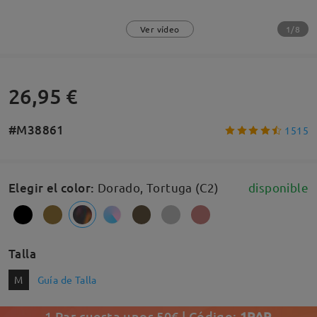
1/8
Ver vídeo
26,95 €
#M38861
1515
Elegir el color
:
Dorado, Tortuga (C2)
disponible
Talla
M
Guía de Talla
1 Par cuesta unos 50€ | Código:
1PAR