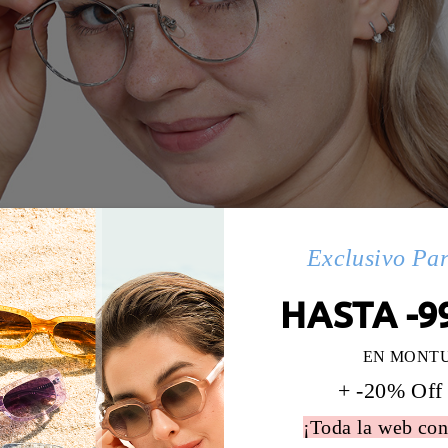
Exclusivo Pa
HASTA -9
EN MONT
+ -20% Off
¡Toda la web con