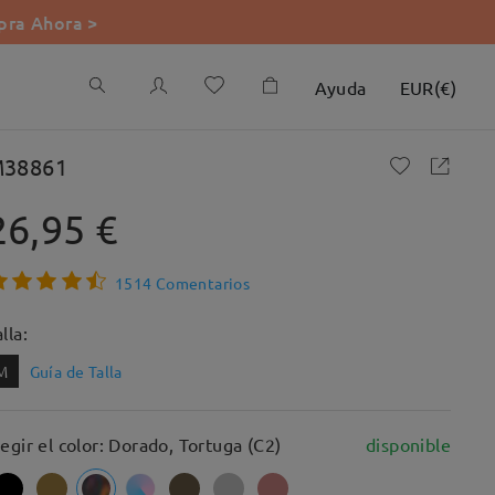
ra Ahora >
Ayuda
EUR
(
€
)
38861
26,95 €
1514 Comentarios
lla:
M
Guía de Talla
legir el color: Dorado, Tortuga (C2)
disponible