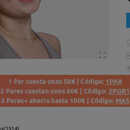
1 Par cuesta unos 50€ | Código:
1PAR
2 Pares cuestan unos 60€ | Código:
2POR1
3 Pares+ ahorra hasta 100€ | Código:
MAS
es(1514)