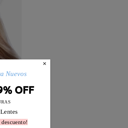
×
ra Nuevos
9% OFF
URAS
 Lentes
 descuento!