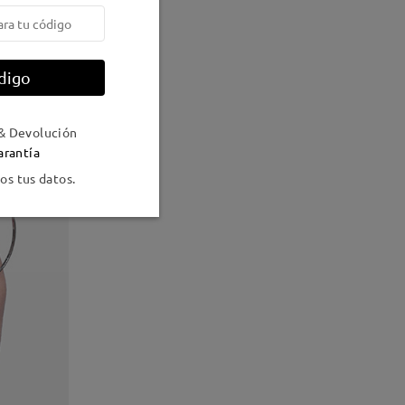
digo
& Devolución
arantía
s tus datos.