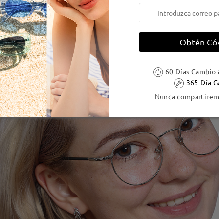
Obtén Có
60-Días Cambio 
365-Día G
Nunca compartiremo