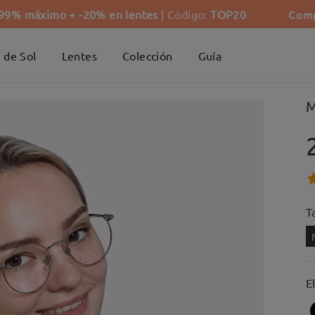
Comp
-99% máximo + -20% en lentes
| Código:
TOP20
 de Sol
Lentes
Colección
Guía
M
Ta
E