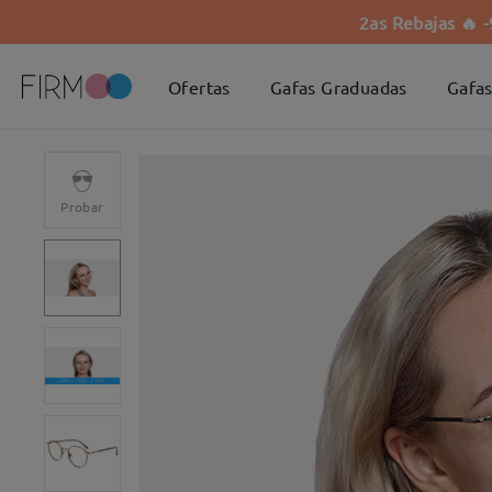
2as Rebajas 🔥 
Ofertas
Gafas Graduadas
Gafas
Probar