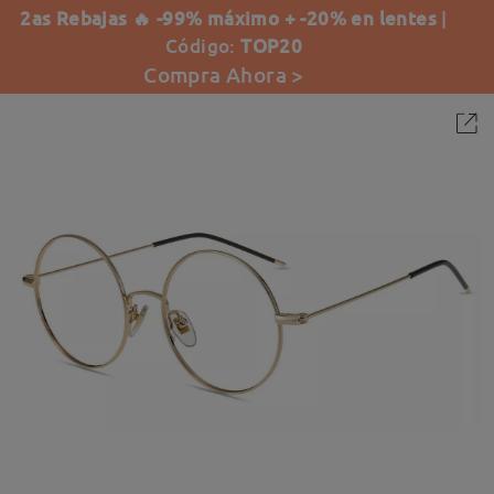
2as Rebajas 🔥 -99% máximo + -20% en lentes
|
Código:
TOP20
Compra Ahora >