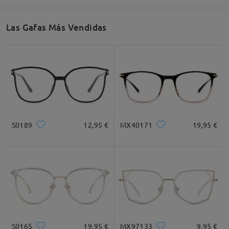
Las Gafas Más Vendidas
S0189
12,95 €
MX40171
19,95 €
S0165
19,95 €
MX97133
9,95 €