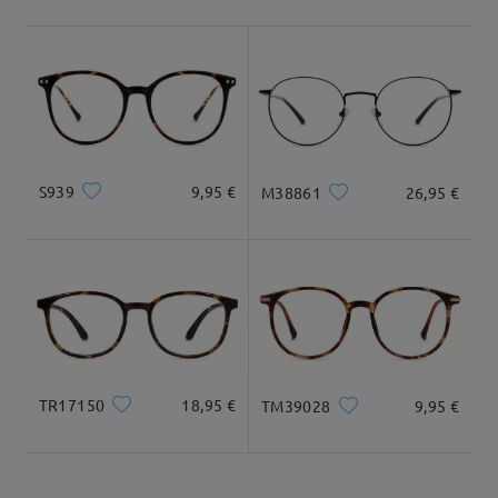
Envío
5-7 días laborales
detalles
Llegado
S939
9,95 €
M38861
26,95 €
TR17150
18,95 €
TM39028
9,95 €