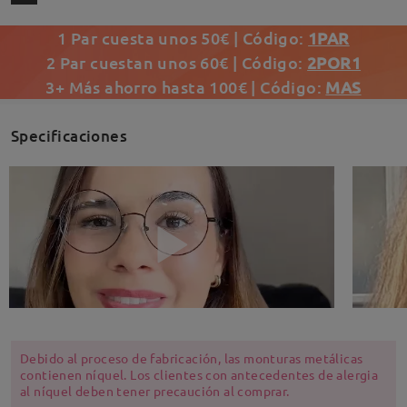
1 Par cuesta unos 50€ | Código:
1PAR
2 Par cuestan unos 60€ | Código:
2POR1
3+ Más ahorro hasta 100€ | Código:
MAS
Specificaciones
Debido al proceso de fabricación, las monturas metálicas
contienen níquel. Los clientes con antecedentes de alergia
al níquel deben tener precaución al comprar.