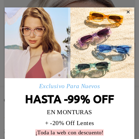
×
MOSTRAR MÁS
Exclusivo Para Nuevos
HASTA -99% OFF
Comentarios de Clientes(653)
EN MONTURAS
+ -20% Off Lentes
≽(◉˕ ◉ ≼マ
¡Toda la web con descuento!
by
Víctor
on
Aug 7 , 2026