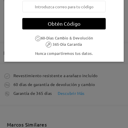
Obtén Código
MOSTRAR MÁS
≽(◉˕ ◉ ≼マ
60-Días Cambio & Devolución
by
Víctor
on
Aug 7 , 2026
365-Día Garantía
Entrega
Nunca compartiremos tus datos.
Leer todos los
comentarios
Pedido realizado
Revestimiento resistente a arañazo incluído
Deje su comentario
60 días de garantía de devolución y cambio
Fabricación
Garantía de 365 días
Descubrir Más
5-7 días laborales
detalles
Enviado
Marcos Similares