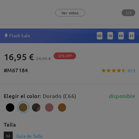
1/9
Ver vídeo
Flash Sale
0
D
16
49
20
:
:
:
16,95 €
32% OFF
24,95 €
#M67184
653
Elegir el color
:
Dorado (C66)
disponible
Talla
M
Guía de Talla