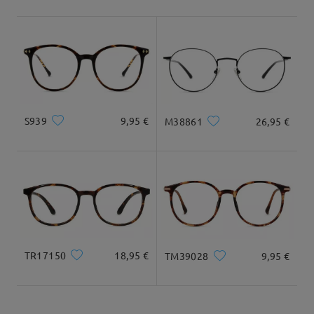
Envío
5-7 días laborales
detalles
Llegado
S939
9,95 €
M38861
26,95 €
TR17150
18,95 €
TM39028
9,95 €