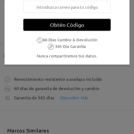
Obtén Código
MOSTRAR MÁS
≽(◉˕ ◉ ≼マ
60-Días Cambio & Devolución
by
Víctor
on
Aug 7 , 2026
365-Día Garantía
Entrega
Nunca compartiremos tus datos.
Leer todos los
comentarios
Pedido realizado
Revestimiento resistente a arañazo incluído
Deje su comentario
60 días de garantía de devolución y cambio
Fabricación
Garantía de 365 días
Descubrir Más
5-7 días laborales
detalles
Enviado
Marcos Similares