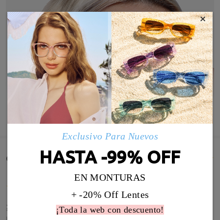
×
MOSTRAR MÁS
Exclusivo Para Nuevos
HASTA -99% OFF
Comentarios de Clientes(653)
EN MONTURAS
+ -20% Off Lentes
≽(◉˕ ◉ ≼マ
¡Toda la web con descuento!
by
Víctor
on
Aug 7 , 2026