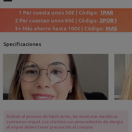
1 Par cuesta unos 50€ | Código:
1PAR
2 Par cuestan unos 60€ | Código:
2POR1
3+ Más ahorro hasta 100€ | Código:
MAS
Specificaciones
Debido al proceso de fabricación, las monturas metálicas
contienen níquel. Los clientes con antecedentes de alergia
al níquel deben tener precaución al comprar.