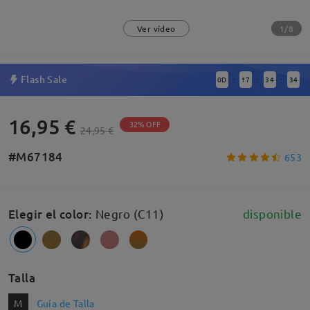
1/8
Ver vídeo
Flash Sale
0
D
17
34
33
:
:
:
16,95 €
32% OFF
24,95 €
#M67184
653
Elegir el color
:
Negro (C11)
disponible
Talla
M
Guía de Talla