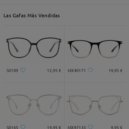
Las Gafas Más Vendidas
S0189
12,95 €
MX40171
19,95 €
S0165
19,95 €
MX97133
9,95 €