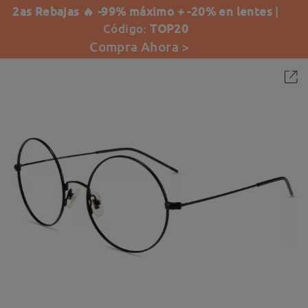
2as Rebajas 🔥 -99% máximo + -20% en lentes
|
Código:
TOP20
Compra Ahora >