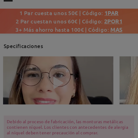
1 Par cuesta unos 50€ | Código:
1PAR
2 Par cuestan unos 60€ | Código:
2POR1
3+ Más ahorro hasta 100€ | Código:
MAS
Specificaciones
Debido al proceso de fabricación, las monturas metálicas
contienen níquel. Los clientes con antecedentes de alergia
al níquel deben tener precaución al comprar.