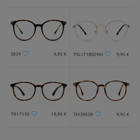
Envío
5-7 días laborales
detalles
Llegado
S939
9,95 €
YSL1718024M
9,95 €
TR17150
18,95 €
TM39028
9,95 €