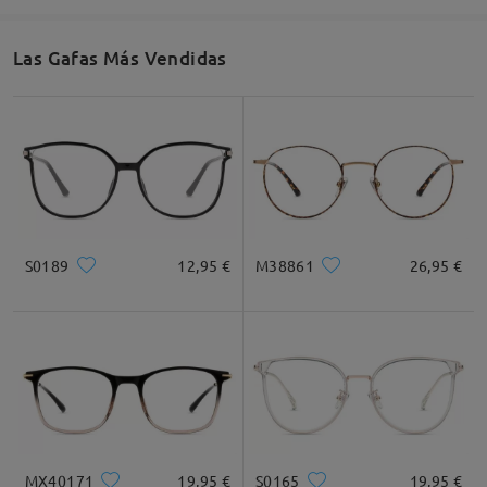
Las Gafas Más Vendidas
S0189
12,95 €
M38861
26,95 €
MX40171
19,95 €
S0165
19,95 €