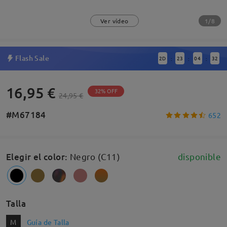
1/8
Ver vídeo
Flash Sale
2
D
23
04
31
:
:
:
16,95 €
32% OFF
24,95 €
#M67184
652
Elegir el color
:
Negro (C11)
disponible
Talla
M
Guía de Talla