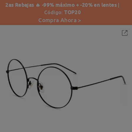
2as Rebajas 🔥 -99% máximo + -20% en lentes
|
Código:
TOP20
Compra Ahora >