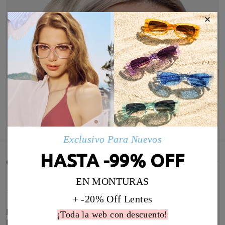
×
MOSTRAR MÁS
Exclusivo Para Nuevos
HASTA -99% OFF
Comentarios de Clientes(652)
EN MONTURAS
+ -20% Off Lentes
Llegaron en buen estado y la calidad excelente.
¡Toda la web con descuento!
Perfecta graduación y el filtro de luz azul se nota.