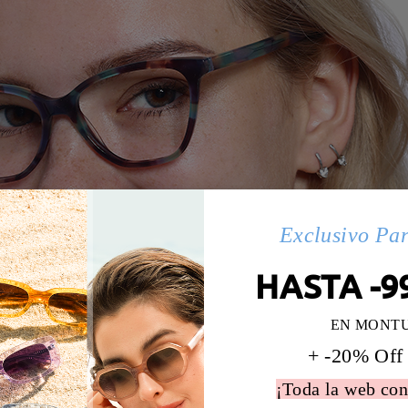
Exclusivo Pa
HASTA -9
EN MONT
+ -20% Off
¡Toda la web con