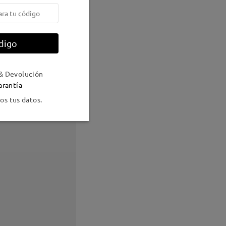
digo
& Devolución
arantía
s tus datos.