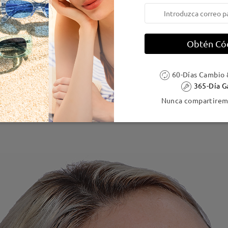
Obtén Có
60-Días Cambio 
365-Día G
Nunca compartiremo