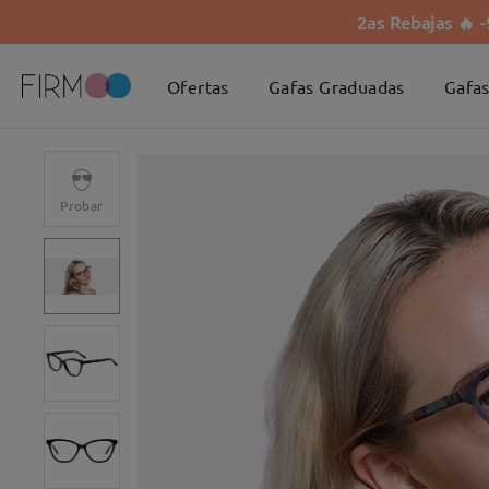
2as Rebajas 🔥 
Ofertas
Gafas Graduadas
Gafas
Probar