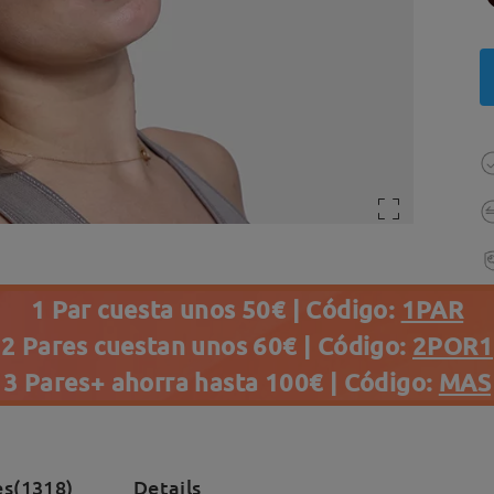
1 Par cuesta unos 50€ | Código:
1PAR
2 Pares cuestan unos 60€ | Código:
2POR1
3 Pares+ ahorra hasta 100€ | Código:
MAS
es(1318)
Details