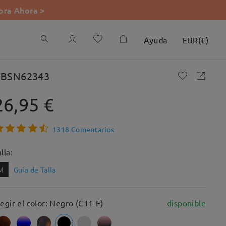
ra Ahora >
Ayuda
EUR
(
€
)
BSN62343
26,95 €
1318 Comentarios
lla:
M
Guía de Talla
legir el color: Negro (C11-F)
disponible