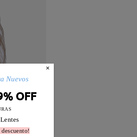
×
ra Nuevos
9% OFF
URAS
 Lentes
 descuento!