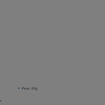
Peso:
20g
o