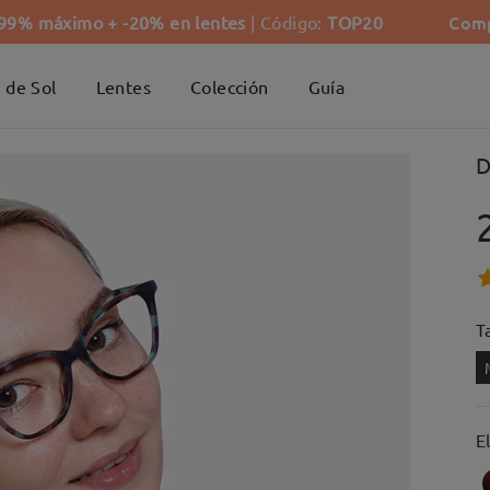
Comp
-99% máximo + -20% en lentes
| Código:
TOP20
 de Sol
Lentes
Colección
Guía
D
Ta
E