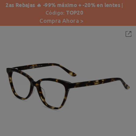
2as Rebajas 🔥 -99% máximo + -20% en lentes
|
Código:
TOP20
Compra Ahora >