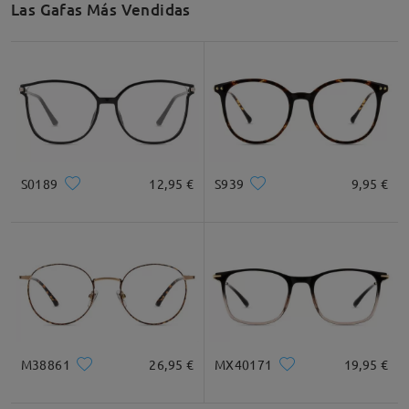
Las Gafas Más Vendidas
Recomendación de Rostro
Cuadrada
Redondo
Corazón
Diamante
Ovalado
S0189
12,95 €
S939
9,95 €
* Solo Para Referencia
Descripción del Producto
M38861
26,95 €
MX40171
19,95 €