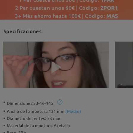
2 Par cuestan unos 60€ | Código:
2POR1
3+ Más ahorro hasta 100€ | Código:
MAS
Specificaciones
Dimensiones:
53-16-145
Ancho de la montura:
131 mm
(
Medio
)
Diametro de lentes:
53 mm
Material de la montura:
Acetato
Peso:
20g