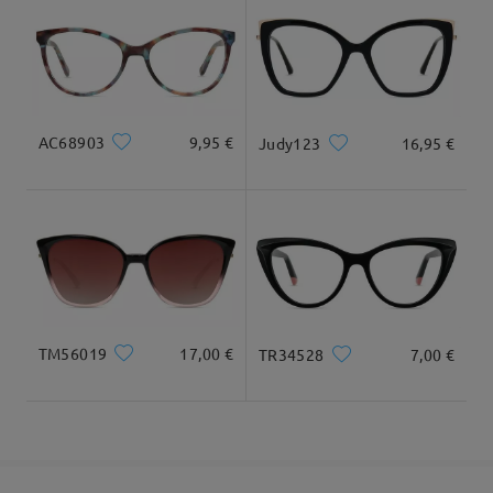
cuadrada y redonda
20cm/7.8plg.
22cm/8.6plg.
Llegado
Dimensiones
AC68903
9,95 €
Judy123
16,95 €
Ancho Total
Longitud de Patillas
131mm/ 5.16plg.
145mm/ 5.71plg.
TM56019
17,00 €
TR34528
7,00 €
Ancho de Cristal
Altura de Cristal
Ancho de Puente
53mm/ 2.09plg.
40mm/ 1.57plg.
16mm/ 0.63plg.