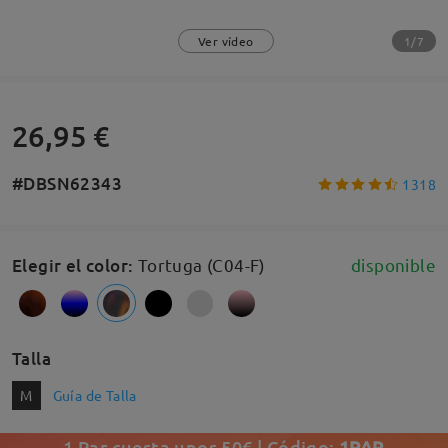
1/7
Ver vídeo
26,95 €
#DBSN62343
1318
Elegir el color
:
Tortuga (C04-F)
disponible
Talla
M
Guía de Talla
1 Par cuesta unos 50€ | Código:
1PAR