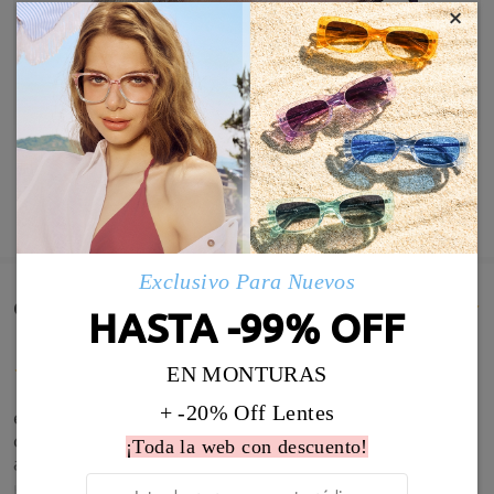
×
MOSTRAR MÁS
Exclusivo Para Nuevos
Comentarios de Clientes(1318)
HASTA -99% OFF
EN MONTURAS
+ -20% Off Lentes
el marco de las gafas están geniales el servicio el
cliente es increíble un gusto comprar mis gafas por
¡Toda la web con descuento!
aqui
by
viviana
on
Mar 31 , 2026