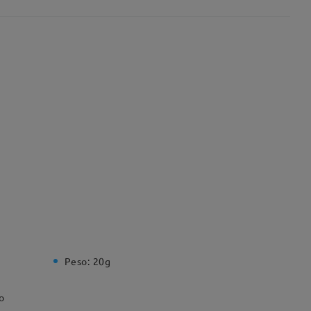
Peso:
20g
o