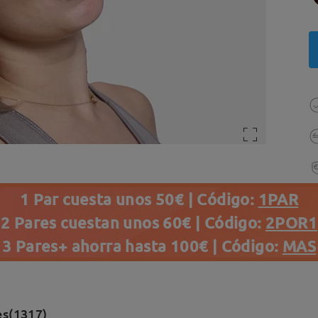
1 Par cuesta unos 50€ | Código:
1PAR
2 Pares cuestan unos 60€ | Código:
2POR1
3 Pares+ ahorra hasta 100€ | Código:
MAS
es(1317)