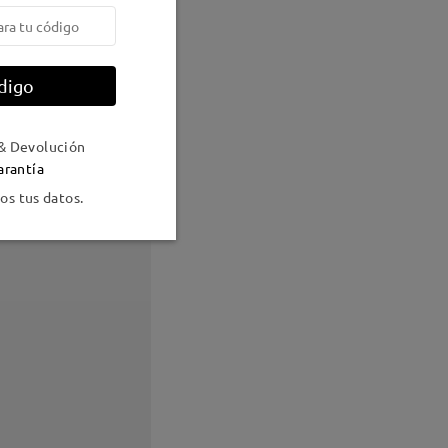
digo
& Devolución
arantía
s tus datos.