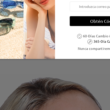
Obtén Có
60-Días Cambio 
365-Día G
Nunca compartiremo