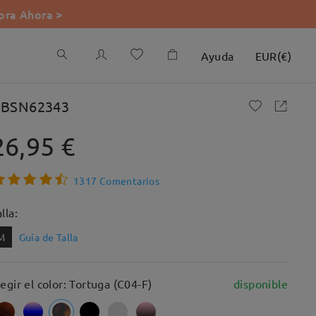
ra Ahora >
Ayuda
EUR
(
€
)
BSN62343
26,95 €
1317 Comentarios
lla:
M
Guía de Talla
legir el color: Tortuga (C04-F)
disponible