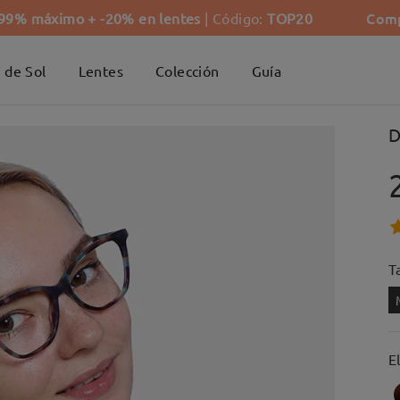
Comp
-99% máximo + -20% en lentes
| Código:
TOP20
 de Sol
Lentes
Colección
Guía
D
Ta
E