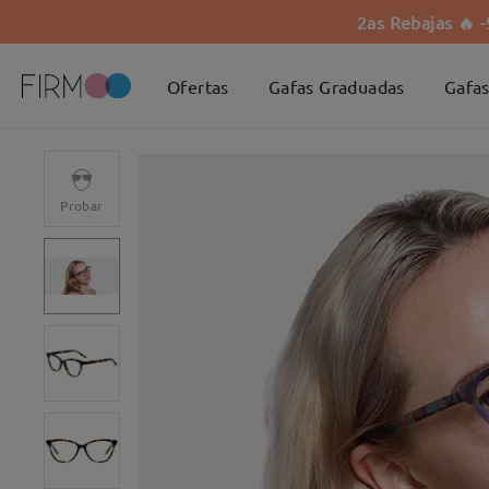
2as Rebajas 🔥 
Ofertas
Gafas Graduadas
Gafas
Probar