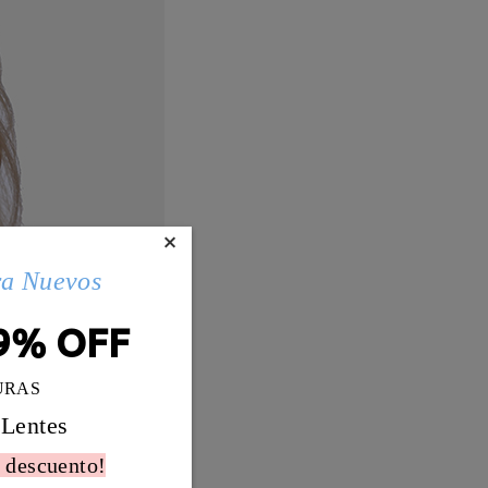
×
ra Nuevos
9% OFF
URAS
 Lentes
 descuento!