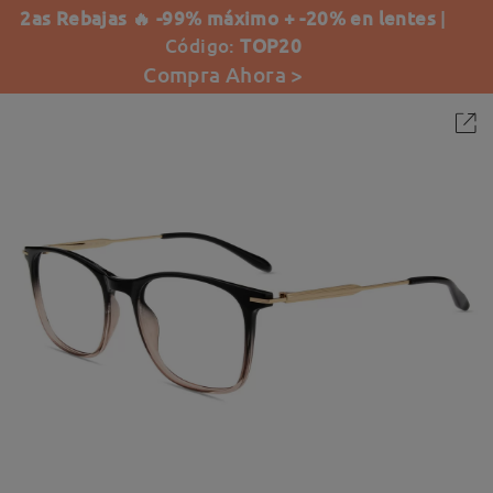
2as Rebajas 🔥 -99% máximo + -20% en lentes
|
Código:
TOP20
Compra Ahora >