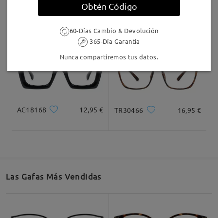
Obtén Código
LKFS4126R
9,95 €
Cathy001
27,95 €
60-Días Cambio & Devolución
365-Día Garantía
Nunca compartiremos tus datos.
AC18168
12,95 €
TR30466
16,95 €
Las Gafas Más Vendidas