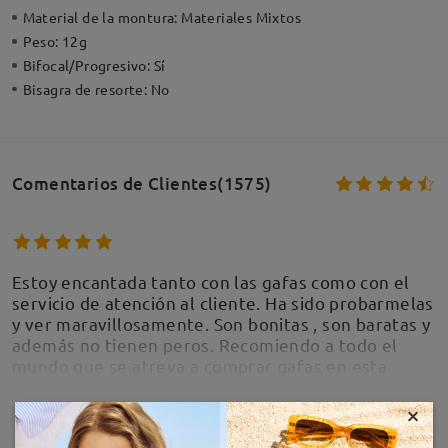
Material de la montura:
Materiales Mixtos
Peso:
12g
Bifocal/Progresivo:
Sí
Bisagra de resorte:
No
Comentarios de Clientes(1575)
Estoy encantada tanto con las gafas como con el
servicio de atención al cliente. Ha sido probarmelas
y ver maravillosamente. Son bonitas , son baratas y
además no tienen peros. Recomiendo a todo el
mundo que se atreva a comprar gafas en esta
tienda . Eso sí, pon bien tú graduación y no tendrás
ningún problema.
×
MOSTRAR MÁS
by
Susana Perez
on
Jul 14 , 2026