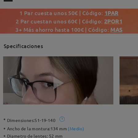
1 Par cuesta unos 50€ | Código:
1PAR
2 Par cuestan unos 60€ | Código:
2POR1
3+ Más ahorro hasta 100€ | Código:
MAS
Specificaciones
Dimensiones:
51-19-140
Ancho de la montura:
134 mm
(
Medio
)
Diametro de lentes:
52 mm