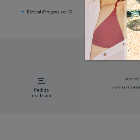
Bifocal/Progresivo:
Sí
Bisagra d
Fabricac
5-7 días laboral
Pedido
realizado