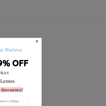
×
ra Nuevos
9% OFF
URAS
 Lentes
 descuento!
Peso:
12g