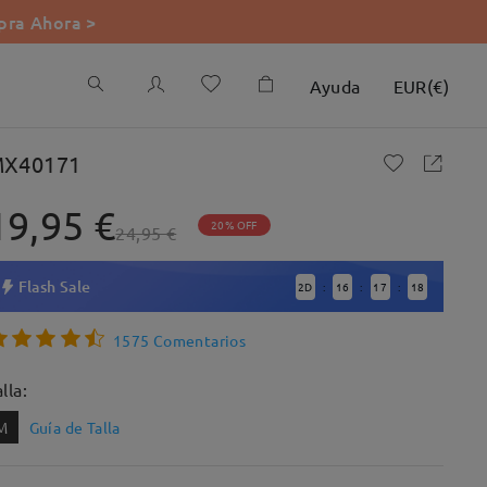
ra Ahora >
Ayuda
EUR
(
€
)
X40171
19,95 €
20% OFF
24,95 €
Flash Sale
2
D
16
17
17
:
:
:
1575 Comentarios
lla:
M
Guía de Talla