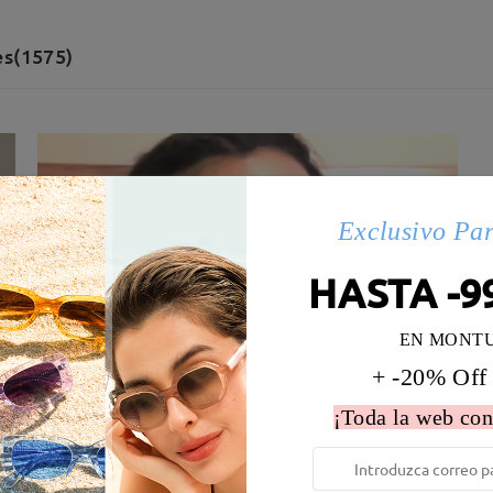
es(1575)
Exclusivo Pa
HASTA -9
EN MONT
+ -20% Off
¡Toda la web con
 la montura:
134 mm
(
Medio
)
Diametro de lentes:
52 mm