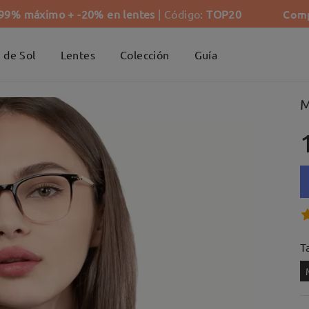
Comp
-99% máximo + -20% en lentes
| Código:
TOP20
 de Sol
Lentes
Colección
Guía
M
Ta