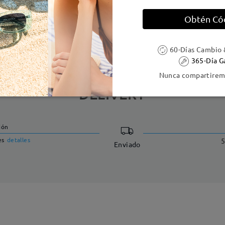
Obtén Có
e resorte:
No
Material de la montura:
Materi
60-Días Cambio 
365-Día G
Nunca compartiremo
DELIVERY
ión
es
detalles
5
Enviado