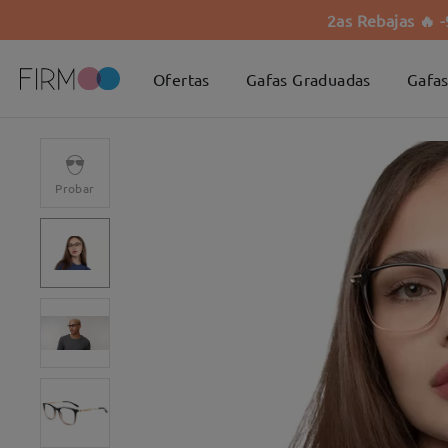
2as Rebajas 🔥 
Ofertas
Gafas Graduadas
Gafas
Probar