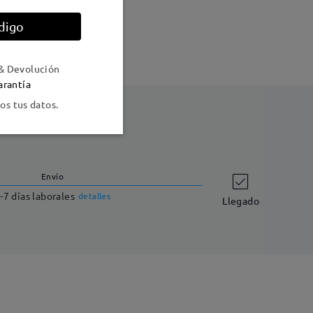
digo
ales Mixtos
& Devolución
arantía
s tus datos.
Envío
-7 días laborales
detalles
Llegado