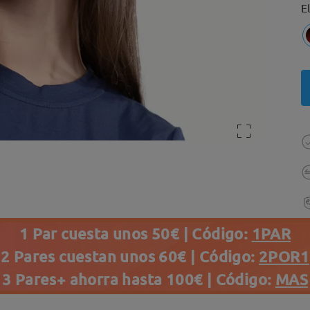
E
1 Par cuesta unos 50€ | Código:
1PAR
2 Pares cuestan unos 60€ | Código:
2POR1
3 Pares+ ahorra hasta 100€ | Código:
MAS