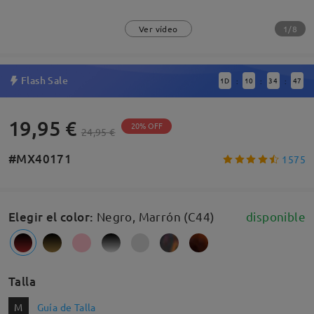
1/8
Ver vídeo
Flash Sale
1
D
10
34
46
:
:
:
19,95 €
20% OFF
24,95 €
#MX40171
1575
Elegir el color
:
Negro, Marrón (C44)
disponible
Talla
M
Guía de Talla