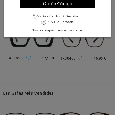
Obtén Código
LKFS4126R
9,95 €
Cathy001
27,95 €
60-Días Cambio & Devolución
365-Día Garantía
Nunca compartiremos tus datos.
AC18168
12,95 €
TR30466
16,95 €
Las Gafas Más Vendidas