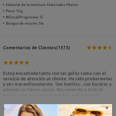
Material de la montura:
Materiales Mixtos
Peso:
12g
Bifocal/Progresivo:
Sí
Bisagra de resorte:
No
Comentarios de Clientes(1575)
Estoy encantada tanto con las gafas como con el
servicio de atención al cliente. Ha sido probarmelas
y ver maravillosamente. Son bonitas , son baratas y
además no tienen peros. Recomiendo a todo el
mundo que se atreva a comprar gafas en esta
tienda . Eso sí, pon bien tú graduación y no tendrás
ningún problema.
×
MOSTRAR MÁS
by
Susana Perez
on
Jul 14 , 2026