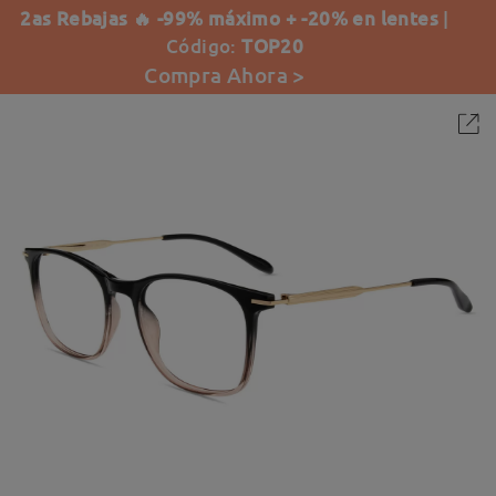
2as Rebajas 🔥 -99% máximo + -20% en lentes
|
Código:
TOP20
Compra Ahora >