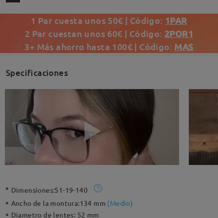
1 Par cuesta unos 50€ | Código:
1PAR
2 Par cuestan unos 60€ | Código:
2POR1
3+ Más ahorro hasta 100€ | Código:
MAS
Specificaciones
Dimensiones:
51-19-140
Ancho de la montura:
134 mm
(
Medio
)
Diametro de lentes:
52 mm