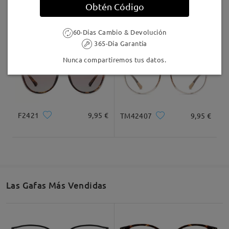
Obtén Código
Si necesita ayuda, no dude en contactarnos a través
del chat en directo (disponible 24/7) o por correo
TR97008
5,00 €
F1230
16,95 €
electrónico a service@firmoo.es.
60-Días Cambio & Devolución
365-Día Garantía
Nunca compartiremos tus datos.
Muy bonitas
by
Alejandra Varas
on
Mar 26 , 2026
F2421
9,95 €
TM42407
9,95 €
Leer todos los
comentarios
Deje su comentario
Las Gafas Más Vendidas