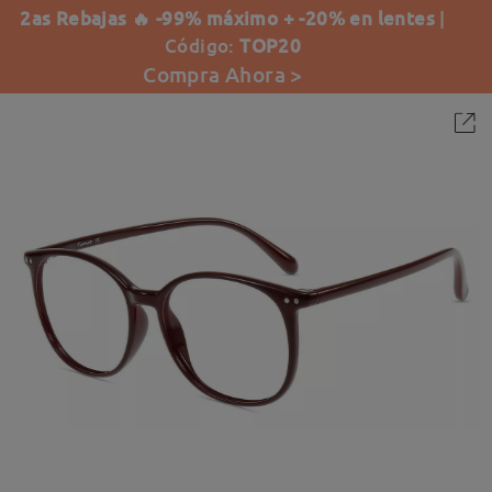
2as Rebajas 🔥 -99% máximo + -20% en lentes
|
Código:
TOP20
Compra Ahora >