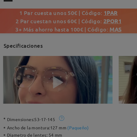
1 Par cuesta unos 50€ | Código:
1PAR
2 Par cuestan unos 60€ | Código:
2POR1
3+ Más ahorro hasta 100€ | Código:
MAS
Specificaciones
Dimensiones:
53-17-145
Ancho de la montura:
127 mm
(
Paqueño
)
Diametro de lentes:
54 mm