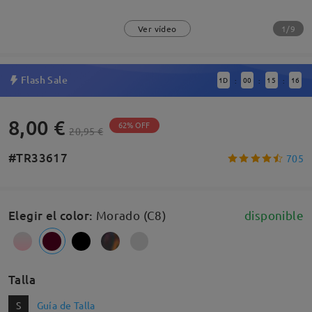
1/9
Ver vídeo
Flash Sale
1
D
00
15
15
:
:
:
8,00 €
62% OFF
20,95 €
#TR33617
705
Elegir el color
:
Morado (C8)
disponible
Talla
S
Guía de Talla