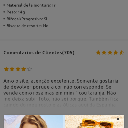
Material de la montura:
Tr
Peso:
14g
Bifocal/Progresivo:
Sí
Bisagra de resorte:
No
Comentarios de Clientes(705)
Amo o site, atenção excelente. Somente gostaria
de devolver porque a cor não corresponde. Se
vende como rosa mas em mim ficou laranja. Não
me deixa subir foto, não sei porque. Também fica
caindo do meu rosto e as óticas aqui da Espanha
não querem arrumar se o óculos não foi feito
diretamente.
×
MOSTRAR MÁS
by
Lilian Teruel
on
Aug 4 , 2026