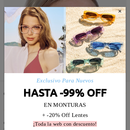
×
MOSTRAR MÁS
Exclusivo Para Nuevos
HASTA -99% OFF
Comentarios de Clientes(2997)
EN MONTURAS
+ -20% Off Lentes
с(◕ヮ◕n)
¡Toda la web con descuento!
by
Víctor
on
Aug 7 , 2026