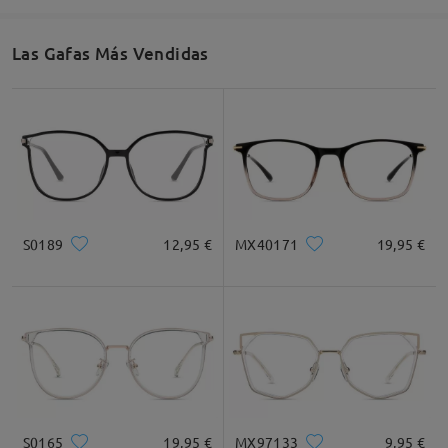
52mm/ 2.05plg.
49mm/ 1.93plg.
18mm/ 0.71plg.
Las Gafas Más Vendidas
Recomendación de Rostro
Cuadrada
Redondo
Corazón
Diamante
Ovalado
S0189
12,95 €
MX40171
19,95 €
* Solo Para Referencia
Descripción del Producto
S0165
19,95 €
MX97133
9,95 €