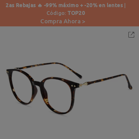
2as Rebajas 🔥 -99% máximo + -20% en lentes
|
Código:
TOP20
Compra Ahora >