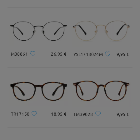
Envío
Tipo Rostro:
Longitud Rostro:
Ancho Rostro:
5-7 días laborales
detalles
cuadrada y redonda
20cm/7.8plg.
22cm/8.6plg.
Llegado
Dimensiones
M38861
26,95 €
YSL1718024M
9,95 €
Ancho Total
Longitud de Patillas
139mm/ 5.47plg.
148mm/ 5.83plg.
TR17150
18,95 €
TM39028
9,95 €
Ancho de Cristal
Altura de Cristal
Ancho de Puente