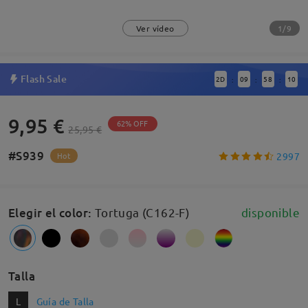
1/9
Ver vídeo
Flash Sale
2
D
09
58
9
:
:
:
9,95 €
62% OFF
25,95 €
#S939
2997
Hot
Elegir el color
:
Tortuga (C162-F)
disponible
Talla
L
Guía de Talla