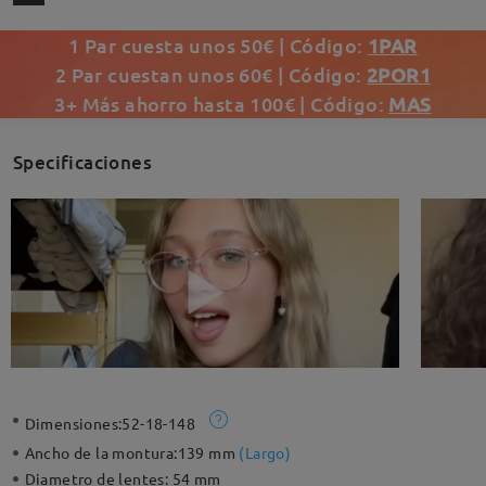
1 Par cuesta unos 50€ | Código:
1PAR
2 Par cuestan unos 60€ | Código:
2POR1
3+ Más ahorro hasta 100€ | Código:
MAS
Specificaciones
Dimensiones:
52-18-148
Ancho de la montura:
139 mm
(
Largo
)
Diametro de lentes:
54 mm