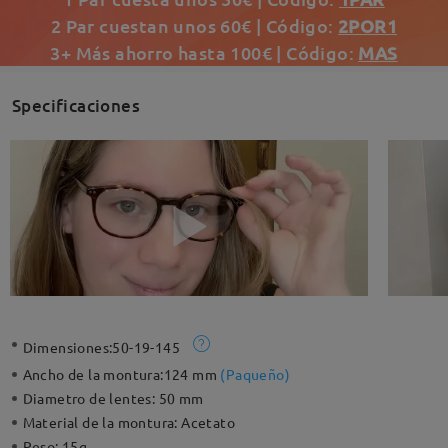
2 Par cuestan unos 60€ | Código:
2POR1
3+ Más ahorro hasta 100€ | Código:
MAS
Specificaciones
Dimensiones:
50-19-145
Ancho de la montura:
124 mm
(
Paqueño
)
Diametro de lentes:
50 mm
Material de la montura:
Acetato
Peso:
15g