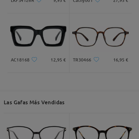
Cathy001
27,95 €
Recomendación de Rostro
Cuadrada
Redondo
Corazón
Diamante
Ovalado
AC18168
12,95 €
TR30466
16,95 €
* Solo Para Referencia
Descripción del Producto
Las Gafas Más Vendidas