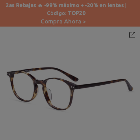
2as Rebajas 🔥 -99% máximo + -20% en lentes
|
Código:
TOP20
Compra Ahora >