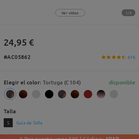
1/8
Ver vídeo
24,95 €
#AC05862
676
Elegir el color
:
Tortuga (C104)
disponible
Talla
S
Guía de Talla
1 Par cuesta unos 50€ | Código:
1PAR