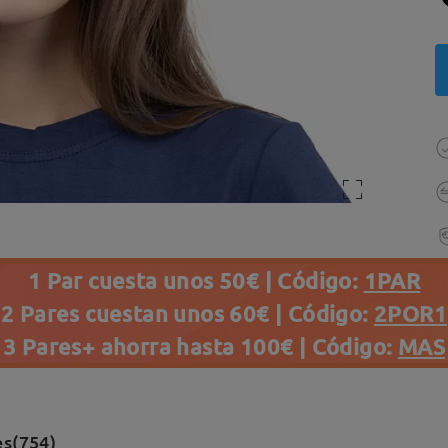
1 Par cuesta unos 50€ | Código:
1PAR
2 Pares cuestan unos 60€ | Código:
2POR1
3 Pares+ ahorra hasta 100€ | Código:
MAS
es(754)