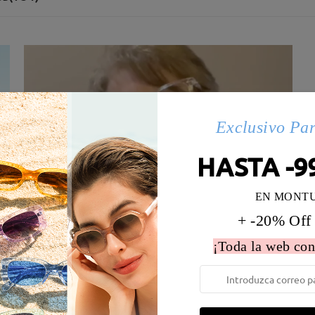
Exclusivo Pa
HASTA -9
EN MONT
+ -20% Off
¡Toda la web con
 la montura:
130 mm
(
Medio
)
Diametro de lentes:
51 mm
e resorte:
No
Material de la montura:
Materi