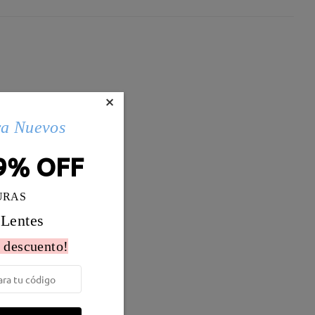
×
ra Nuevos
9% OFF
URAS
 Lentes
 descuento!
Peso:
17g
ales Mixtos