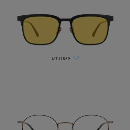
MT17869