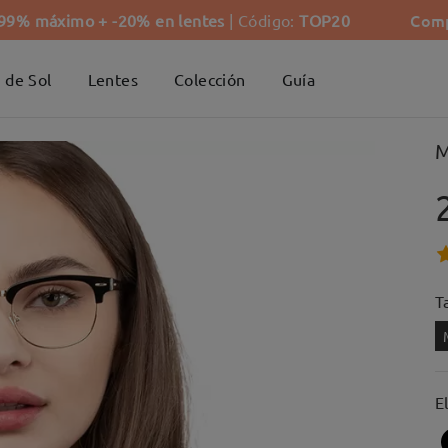
Comp
-99% máximo + -20% en lentes
| Código:
TOP20
 de Sol
Lentes
Colección
Guía
M
Ta
E