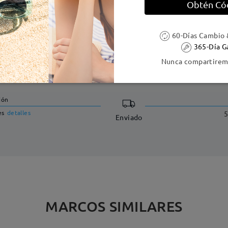
Obtén Có
60-Días Cambio 
365-Día G
Nunca compartiremo
DELIVERY
ión
es
detalles
5
Enviado
MARCOS SIMILARES