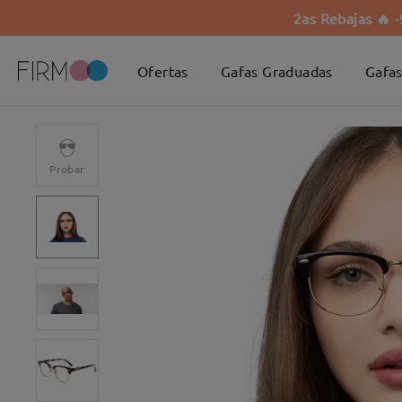
2as Rebajas 🔥 
Ofertas
Gafas Graduadas
Gafas
Probar