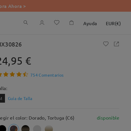
ra Ahora >
Ayuda
EUR
(
€
)
X30826
24,95 €
754 Comentarios
lla:
M
Guía de Talla
legir el color: Dorado, Tortuga (C6)
disponible