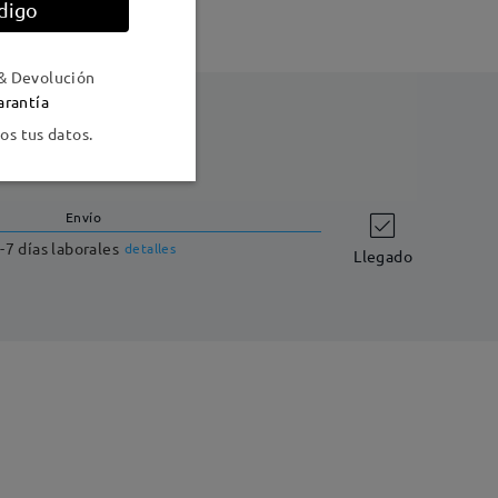
digo
& Devolución
arantía
s tus datos.
Envío
-7 días laborales
detalles
Llegado