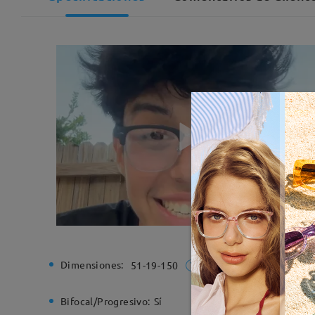
Dimensiones:
Ancho de
51-19-150
Bifocal/Progresivo:
Sí
Bisagra d