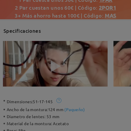
2 Par cuestan unos 60€ | Código:
2POR1
3+ Más ahorro hasta 100€ | Código:
MAS
Specificaciones
Dimensiones:
51-17-145
Ancho de la montura:
124 mm
(
Paqueño
)
Diametro de lentes:
53 mm
Material de la montura:
Acetato
Peso:
19g