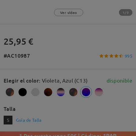
1/9
Ver vídeo
25,95 €
#AC10987
995
Elegir el color
:
Violeta, Azul (C13)
disponible
Talla
S
Guía de Talla
1 Par cuesta unos 50€ | Código:
1PAR