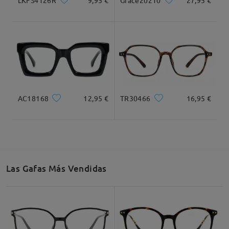
Grace20210
27,95 €
Recomendación de Rostro
Cuadrada
Redondo
Corazón
Diamante
Ovalado
AC18168
12,95 €
TR30466
16,95 €
* Solo Para Referencia
Descripción del Producto
Las Gafas Más Vendidas