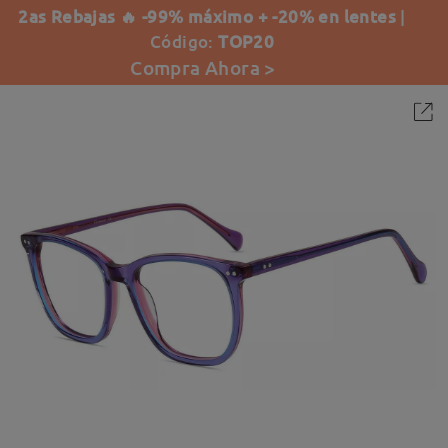
2as Rebajas 🔥 -99% máximo + -20% en lentes
|
Código:
TOP20
Compra Ahora >