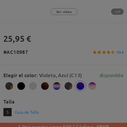
1/9
Ver vídeo
25,95 €
#AC10987
994
Elegir el color
:
Violeta, Azul (C13)
disponible
Talla
S
Guía de Talla
1 Par cuesta unos 50€ | Código:
1PAR