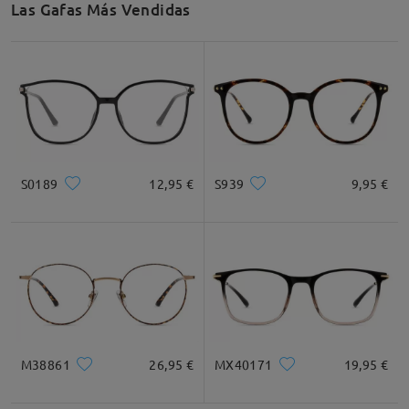
Las Gafas Más Vendidas
Recomendación de Rostro
Cuadrada
Redondo
Corazón
Diamante
Ovalado
S0189
12,95 €
S939
9,95 €
* Solo Para Referencia
Descripción del Producto
M38861
26,95 €
MX40171
19,95 €