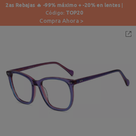
2as Rebajas 🔥 -99% máximo + -20% en lentes
|
Código:
TOP20
Compra Ahora >