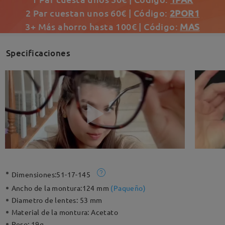
2 Par cuestan unos 60€ | Código:
2POR1
3+ Más ahorro hasta 100€ | Código:
MAS
Specificaciones
Dimensiones:
51-17-145
Ancho de la montura:
124 mm
(
Paqueño
)
Diametro de lentes:
53 mm
Material de la montura:
Acetato
Peso:
19g