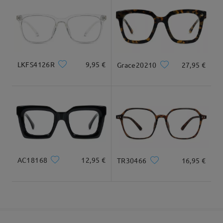
cuadrada y redonda
20cm/7.8plg.
22cm/8.6plg.
Llegado
Dimensiones
LKFS4126R
9,95 €
Grace20210
27,95 €
Ancho Total
Longitud de Patillas
124mm/ 4.88plg.
145mm/ 5.71plg.
AC18168
12,95 €
TR30466
16,95 €
Ancho de Cristal
Altura de Cristal
Ancho de Puente
51mm/ 2.01plg.
45mm/ 1.77plg.
17mm/ 0.67plg.