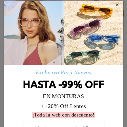
×
MOSTRAR MÁS
Exclusivo Para Nuevos
Comentarios de Clientes(994)
HASTA -99% OFF
EN MONTURAS
+ -20% Off Lentes
Pwrfectas mejor que las otras
by
Raquel Medina Aragon
on
Jun 1 , 2026
¡Toda la web con descuento!