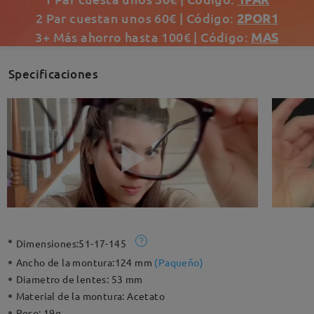
2 Par cuestan unos 60€ | Código:
2POR1
3+ Más ahorro hasta 100€ | Código:
MAS
Specificaciones
Dimensiones:
51-17-145
Ancho de la montura:
124 mm
(
Paqueño
)
Diametro de lentes:
53 mm
Material de la montura:
Acetato
Peso:
19g