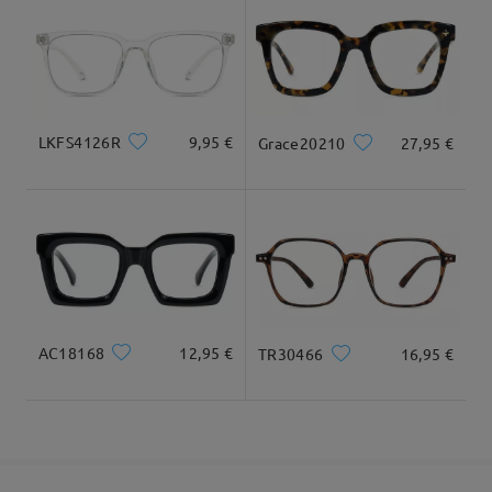
cuadrada y redonda
20cm/7.8plg.
22cm/8.6plg.
Llegado
Dimensiones
LKFS4126R
9,95 €
Grace20210
27,95 €
Ancho Total
Longitud de Patillas
124mm/ 4.88plg.
145mm/ 5.71plg.
AC18168
12,95 €
TR30466
16,95 €
Ancho de Cristal
Altura de Cristal
Ancho de Puente
51mm/ 2.01plg.
45mm/ 1.77plg.
17mm/ 0.67plg.