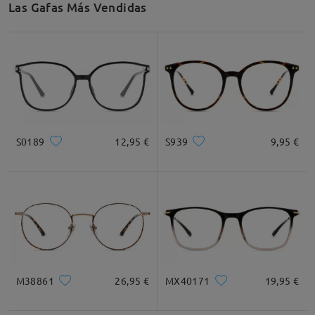
Las Gafas Más Vendidas
Recomendación de Rostro
Cuadrada
Redondo
Corazón
Diamante
Ovalado
S0189
12,95 €
S939
9,95 €
* Solo Para Referencia
Descripción del Producto
M38861
26,95 €
MX40171
19,95 €