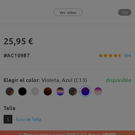
1/9
Ver vídeo
25,95 €
#AC10987
996
Elegir el color
:
Violeta, Azul (C13)
disponible
Talla
S
Guía de Talla
1 Par cuesta unos 50€ | Código:
1PAR