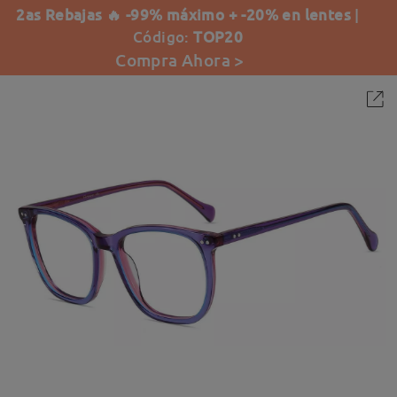
2as Rebajas 🔥 -99% máximo + -20% en lentes
|
Código:
TOP20
Compra Ahora >