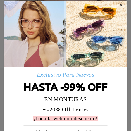
×
MOSTRAR MÁS
Exclusivo Para Nuevos
Comentarios de Clientes(996)
HASTA -99% OFF
EN MONTURAS
+ -20% Off Lentes
Muy buenas gafas, ha llegado todo genial.
by
Juan Diego
on
Aug 6 , 2026
¡Toda la web con descuento!