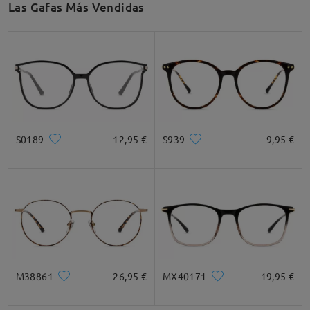
Las Gafas Más Vendidas
Recomendación de Rostro
Cuadrada
Redondo
Corazón
Diamante
Ovalado
S0189
12,95 €
S939
9,95 €
* Solo Para Referencia
Descripción del Producto
M38861
26,95 €
MX40171
19,95 €