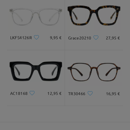
cuadrada y redonda
20cm/7.8plg.
22cm/8.6plg.
Llegado
Dimensiones
LKFS4126R
9,95 €
Grace20210
27,95 €
Ancho Total
Longitud de Patillas
124mm/ 4.88plg.
145mm/ 5.71plg.
AC18168
12,95 €
TR30466
16,95 €
Ancho de Cristal
Altura de Cristal
Ancho de Puente
51mm/ 2.01plg.
45mm/ 1.77plg.
17mm/ 0.67plg.