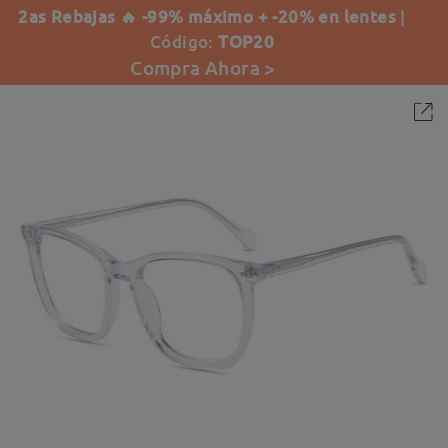
2as Rebajas 🔥 -99% máximo + -20% en lentes
|
Código:
TOP20
Compra Ahora >