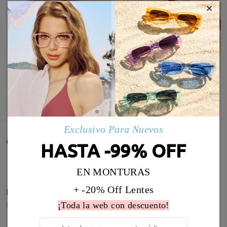
×
MOSTRAR MÁS
Exclusivo Para Nuevos
Comentarios de Clientes(994)
HASTA -99% OFF
EN MONTURAS
+ -20% Off Lentes
Pwrfectas mejor que las otras
by
Raquel Medina Aragon
on
Jun 1 , 2026
¡Toda la web con descuento!