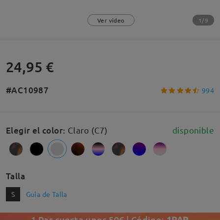
1/9
Ver vídeo
24,95 €
#AC10987
994
Elegir el color
:
Claro (C7)
disponible
Talla
S
Guía de Talla
1 Par cuesta unos 50€ | Código:
1PAR