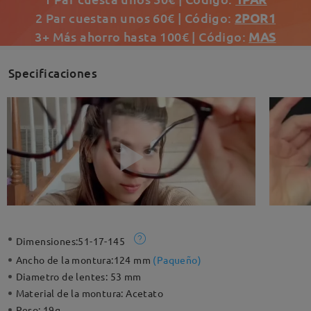
2 Par cuestan unos 60€ | Código:
2POR1
3+ Más ahorro hasta 100€ | Código:
MAS
Specificaciones
Dimensiones:
51-17-145
Ancho de la montura:
124 mm
(
Paqueño
)
Diametro de lentes:
53 mm
Material de la montura:
Acetato
Peso:
19g