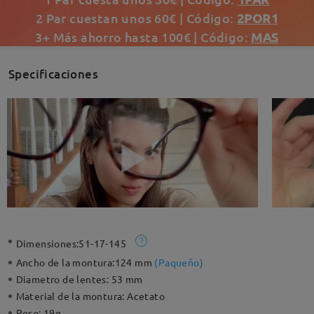
2 Par cuestan unos 60€ | Código:
2POR1
3+ Más ahorro hasta 100€ | Código:
MAS
Specificaciones
Dimensiones:
51-17-145
Ancho de la montura:
124 mm
(
Paqueño
)
Diametro de lentes:
53 mm
Material de la montura:
Acetato
Peso:
19g