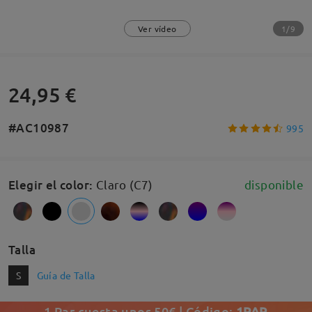
1/9
Ver vídeo
24,95 €
#AC10987
995
Elegir el color
:
Claro (C7)
disponible
Talla
S
Guía de Talla
1 Par cuesta unos 50€ | Código:
1PAR