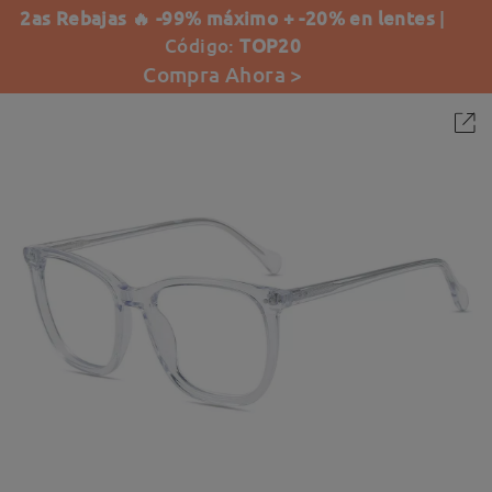
2as Rebajas 🔥 -99% máximo + -20% en lentes
|
Código:
TOP20
Compra Ahora >