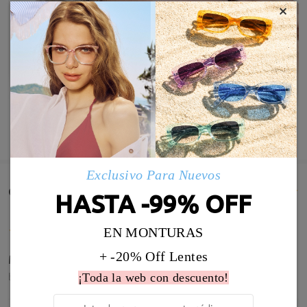
×
MOSTRAR MÁS
Exclusivo Para Nuevos
Comentarios de Clientes(995)
HASTA -99% OFF
EN MONTURAS
+ -20% Off Lentes
Muy buenas gafas, ha llegado todo genial.
by
Juan Diego
on
Aug 6 , 2026
¡Toda la web con descuento!