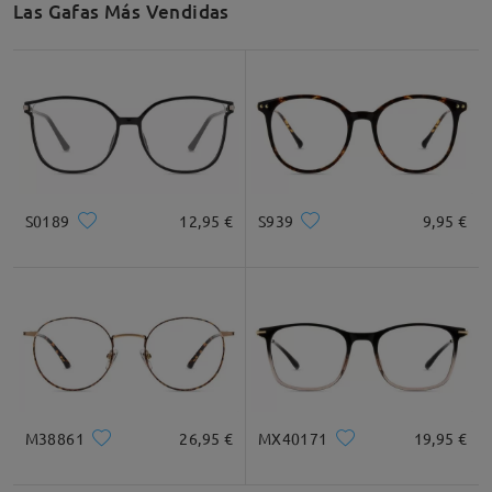
Las Gafas Más Vendidas
Recomendación de Rostro
Cuadrada
Redondo
Corazón
Diamante
Ovalado
S0189
12,95 €
S939
9,95 €
* Solo Para Referencia
Descripción del Producto
M38861
26,95 €
MX40171
19,95 €