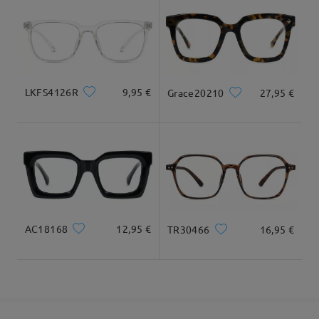
cuadrada y redonda
20cm/7.8plg.
22cm/8.6plg.
Llegado
Dimensiones
LKFS4126R
9,95 €
Grace20210
27,95 €
Ancho Total
Longitud de Patillas
124mm/ 4.88plg.
145mm/ 5.71plg.
AC18168
12,95 €
TR30466
16,95 €
Ancho de Cristal
Altura de Cristal
Ancho de Puente
51mm/ 2.01plg.
45mm/ 1.77plg.
17mm/ 0.67plg.