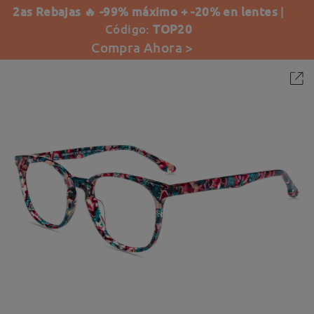
2as Rebajas 🔥 -99% máximo + -20% en lentes
|
Código:
TOP20
Compra Ahora >