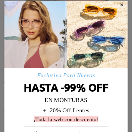
×
MOSTRAR MÁS
Exclusivo Para Nuevos
Comentarios de Clientes(974)
HASTA -99% OFF
EN MONTURAS
+ -20% Off Lentes
Son chulas, coloridas, ligeras, faborecen.
by
Anne
on
Jun 2 , 2026
¡Toda la web con descuento!