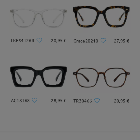
cuadrada y redonda
20cm/7.8plg.
22cm/8.6plg.
Llegado
Dimensiones
LKFS4126R
20,95 €
Grace20210
27,95 €
Ancho Total
Longitud de Patillas
125mm/ 4.92in
145mm/ 5.71in
AC18168
28,95 €
TR30466
20,95 €
Ancho de Cristal
Altura de Cristal
Ancho de Puente
51mm/ 2.01in
43mm/ 1.69in
20mm/ 0.79in