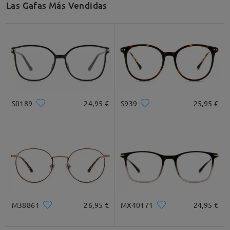
Las Gafas Más Vendidas
Recomendación de Rostro
Cuadrada
Redondo
Corazón
Diamante
Ovalado
S0189
24,95 €
S939
25,95 €
* Solo Para Referencia
Descripción del Producto
M38861
26,95 €
MX40171
24,95 €