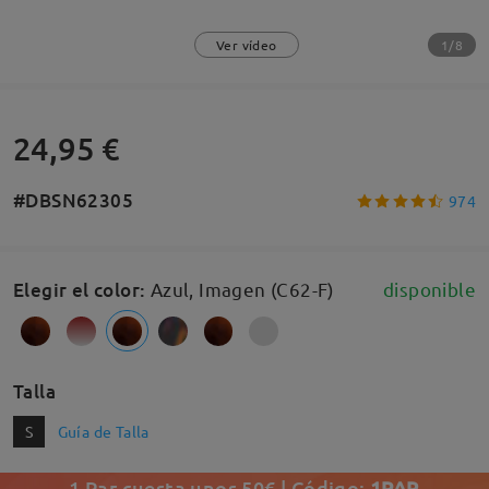
1/8
Ver vídeo
24,95 €
#DBSN62305
974
Elegir el color
:
Azul, Imagen (C62-F)
disponible
Talla
S
Guía de Talla
1 Par cuesta unos 50€ | Código:
1PAR