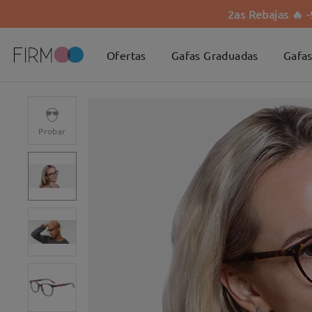
2as Rebajas 🔥 
Ofertas
Gafas Graduadas
Gafas
Probar