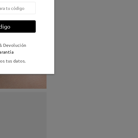
digo
& Devolución
arantía
s tus datos.