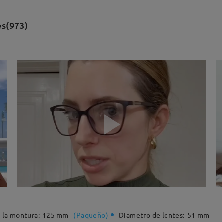
es(973)
 la montura:
125 mm
(
Paqueño
)
Diametro de lentes:
51 mm