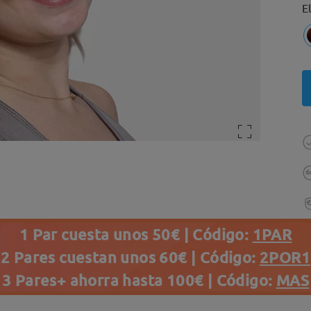
E
1 Par cuesta unos 50€ | Código:
1PAR
2 Pares cuestan unos 60€ | Código:
2POR1
3 Pares+ ahorra hasta 100€ | Código:
MAS