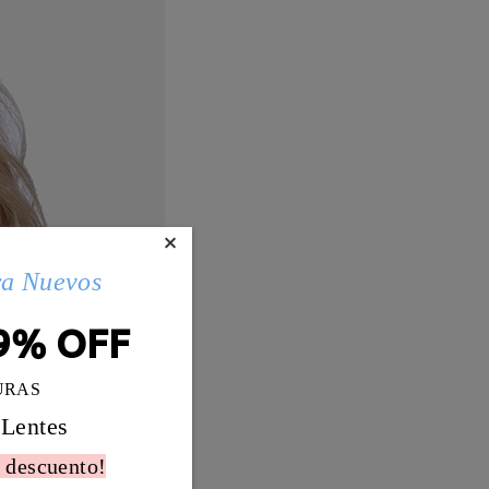
×
ra Nuevos
9% OFF
URAS
 Lentes
 descuento!