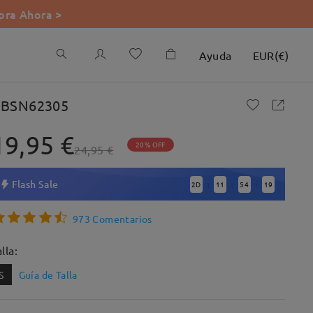
ra Ahora >
Ayuda
EUR
(
€
)
BSN62305
19,95 €
20% OFF
24,95 €
Flash Sale
2
D
11
54
17
:
:
:
973 Comentarios
lla:
S
Guía de Talla