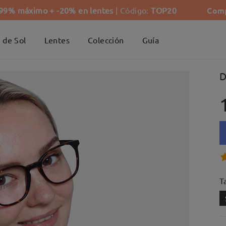
Comp
-99% máximo + -20% en lentes
| Código:
TOP20
 de Sol
Lentes
Colección
Guía
D
Ta