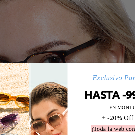
Exclusivo Pa
HASTA -9
EN MONT
+ -20% Off
¡Toda la web con