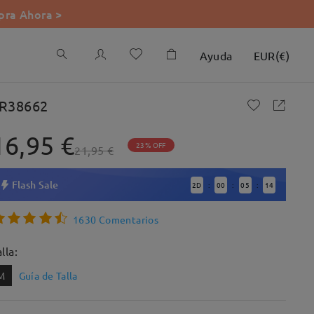
ra Ahora >
Ayuda
EUR
(
€
)
R38662
16,95 €
23% OFF
21,95 €
Flash Sale
2
D
00
05
13
:
:
:
1630 Comentarios
lla:
M
Guía de Talla