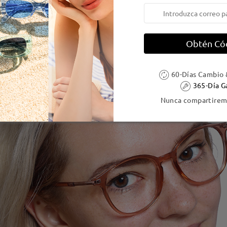
Obtén Có
60-Días Cambio 
365-Día G
Nunca compartiremo