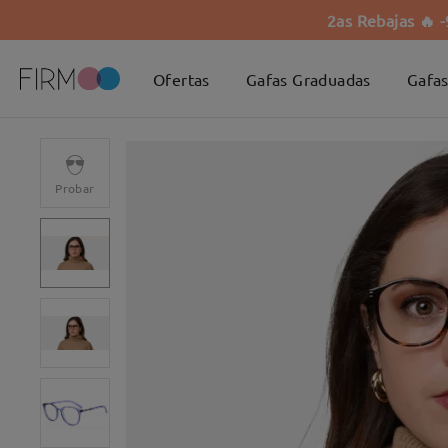
2as Rebajas 🔥 
Ofertas
Gafas Graduadas
Gafas
Probar