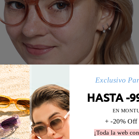
Exclusivo Pa
HASTA -9
EN MONT
+ -20% Off
¡Toda la web con