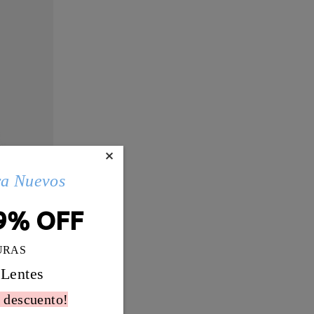
×
ra Nuevos
9% OFF
URAS
 Lentes
 descuento!