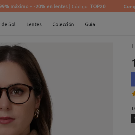
Comp
-99% máximo + -20% en lentes
| Código:
TOP20
 de Sol
Lentes
Colección
Guía
T
Ta