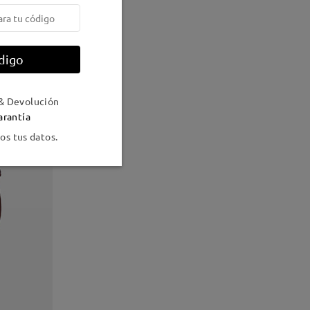
digo
& Devolución
arantía
s tus datos.