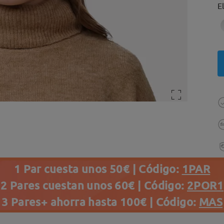
E
1 Par cuesta unos 50€ | Código:
1PAR
2 Pares cuestan unos 60€ | Código:
2POR1
3 Pares+ ahorra hasta 100€ | Código:
MAS