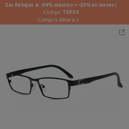
2as Rebajas 🔥 -99% máximo + -20% en lentes
|
Código:
TOP20
Compra Ahora >