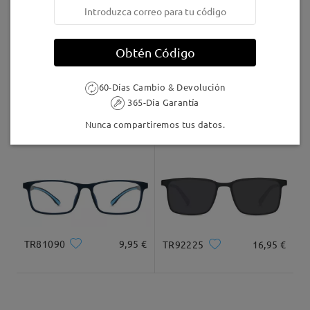
Envío
5-7 días laborales
detalles
Obtén Código
Llegado
60-Días Cambio & Devolución
365-Día Garantía
S7879
8,00 €
TR55132
12,95 €
Nunca compartiremos tus datos.
TR81090
9,95 €
TR92225
16,95 €