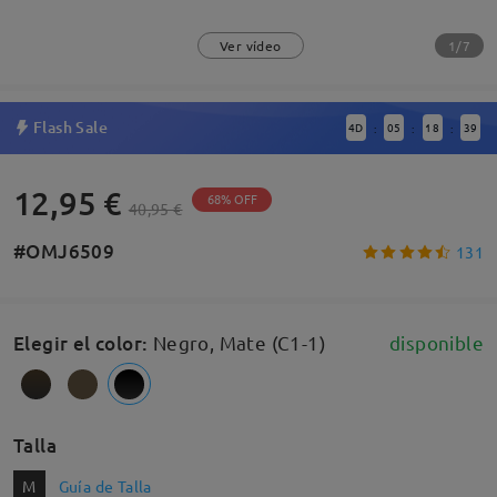
1/7
Ver vídeo
Flash Sale
4
D
05
18
38
:
:
:
12,95 €
68% OFF
40,95 €
#OMJ6509
131
Elegir el color
:
Negro, Mate (C1-1)
disponible
Talla
M
Guía de Talla