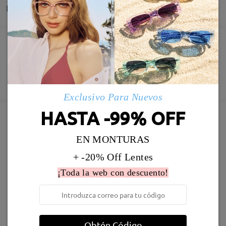
Entrega
Pedido realizado
Revestimiento resistente a arañazo incluído
60 días de garantía de devolución y cambio
Fabricación
Garantía de 365 días
Descubrir Más
5-7 días laborales
detalles
Exclusivo Para Nuevos
HASTA -99% OFF
Enviado
Marcos Similares
EN MONTURAS
Envío
+ -20% Off Lentes
5-7 días laborales
detalles
¡Toda la web con descuento!
Llegado
Obtén Código