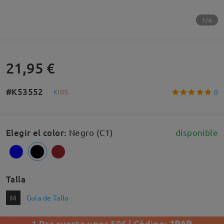
1/6
21,95 €
#K53552
0
K
I
D
S
Elegir el color
:
Negro (C1)
disponible
Talla
M
Guía de Talla
1 Par cuesta unos 50€ | Código:
1PAR