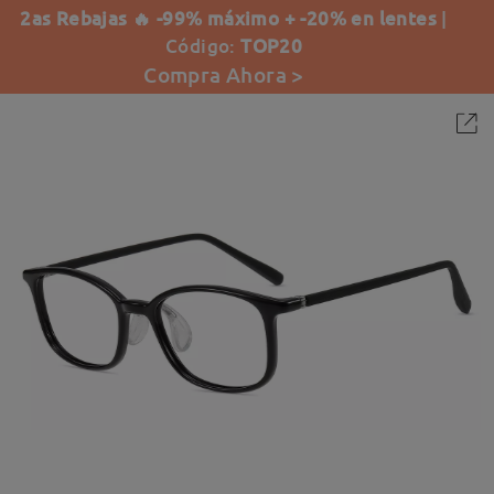
2as Rebajas 🔥 -99% máximo + -20% en lentes
|
Código:
TOP20
Compra Ahora >