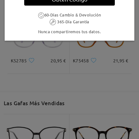
K08210
24,95 €
K28606
20,95 €
60-Días Cambio & Devolución
365-Día Garantía
Nunca compartiremos tus datos.
K52785
20,95 €
K75458
21,95 €
Las Gafas Más Vendidas