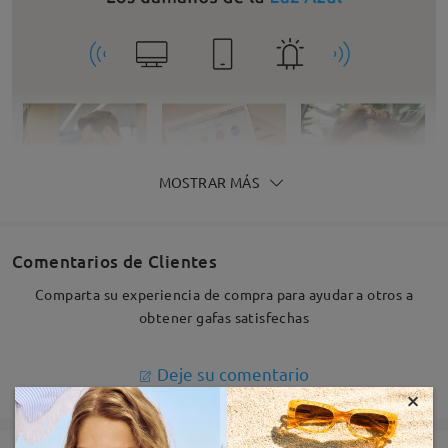
MOSTRAR MÁS
Comentarios de Clientes
Comparta su experiencia de compra para ayudar a otros a
obtener gafas satisfechas
Deje su comentario
×