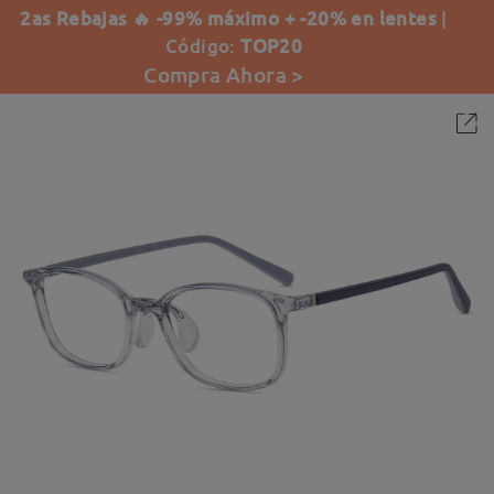
2as Rebajas 🔥 -99% máximo + -20% en lentes
|
Código:
TOP20
Compra Ahora >