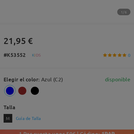
1/6
21,95 €
#K53552
0
K
I
D
S
Elegir el color
:
Azul (C2)
disponible
Talla
M
Guía de Talla
1 Par cuesta unos 50€ | Código:
1PAR