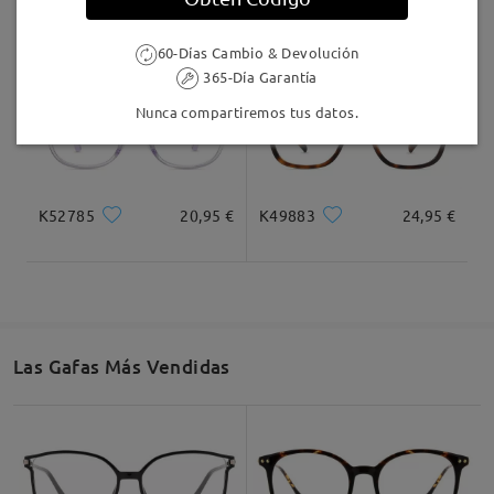
K08210
24,95 €
K28606
20,95 €
60-Días Cambio & Devolución
365-Día Garantía
Nunca compartiremos tus datos.
K52785
20,95 €
K49883
24,95 €
Las Gafas Más Vendidas