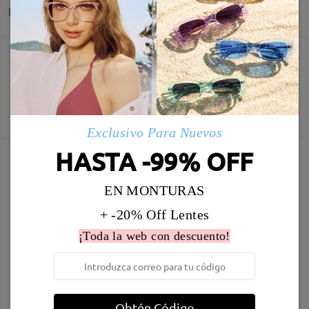
Entrega
Pedido realizado
Revestimiento resistente a arañazo incluído
60 días de garantía de devolución y cambio
Fabricación
Garantía de 365 días
Descubrir Más
5-7 días laborales
detalles
Exclusivo Para Nuevos
HASTA -99% OFF
Enviado
Marcos Similares
EN MONTURAS
Envío
+ -20% Off Lentes
5-7 días laborales
detalles
¡Toda la web con descuento!
Llegado
Obtén Código