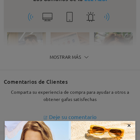
MOSTRAR MÁS
Comentarios de Clientes
Comparta su experiencia de compra para ayudar a otros a
obtener gafas satisfechas
Deje su comentario
×