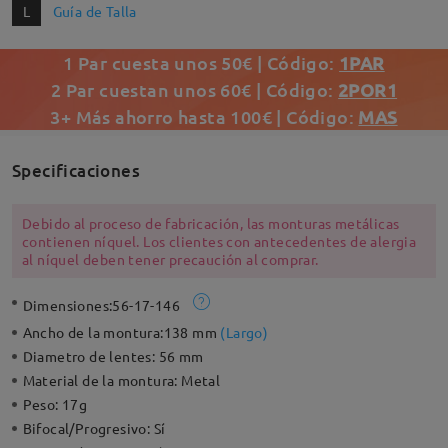
L
Guía de Talla
1 Par cuesta unos 50€ | Código:
1PAR
2 Par cuestan unos 60€ | Código:
2POR1
3+ Más ahorro hasta 100€ | Código:
MAS
Specificaciones
Debido al proceso de fabricación, las monturas metálicas
contienen níquel. Los clientes con antecedentes de alergia
al níquel deben tener precaución al comprar.
Dimensiones:
56-17-146
Ancho de la montura:
138 mm
(
Largo
)
Diametro de lentes:
56 mm
Material de la montura:
Metal
Peso:
17g
Bifocal/Progresivo:
Sí