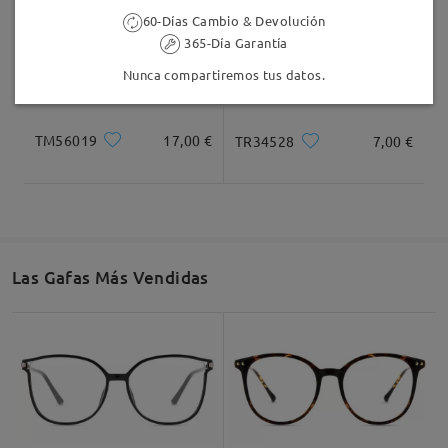
60-Días Cambio & Devolución
365-Día Garantía
Nunca compartiremos tus datos.
TM56019
17,00 €
TR34528
7,00 €
Las Gafas Más Vendidas