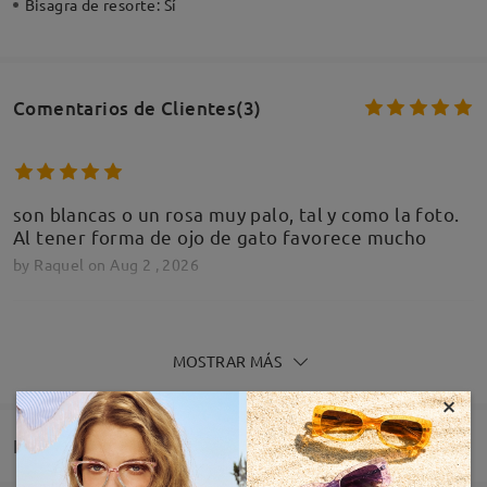
Bisagra de resorte:
Sí
Comentarios de Clientes(3)
son blancas o un rosa muy palo, tal y como la foto.
Al tener forma de ojo de gato favorece mucho
by
Raquel
on
Aug 2 , 2026
Leer todos los
MOSTRAR MÁS
comentarios
×
Deje su comentario
Entrega