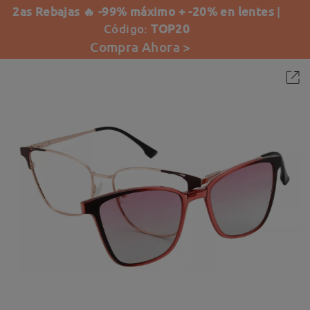
2as Rebajas 🔥 -99% máximo + -20% en lentes
|
Código:
TOP20
Compra Ahora >