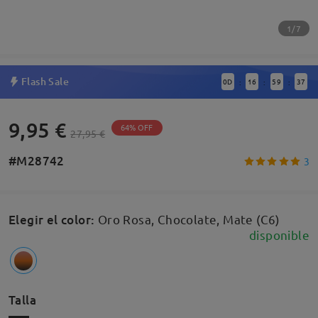
1/7
Flash Sale
0
D
16
59
36
:
:
:
9,95 €
64% OFF
27,95 €
#M28742
3
Elegir el color
:
Oro Rosa, Chocolate, Mate (C6)
disponible
Talla