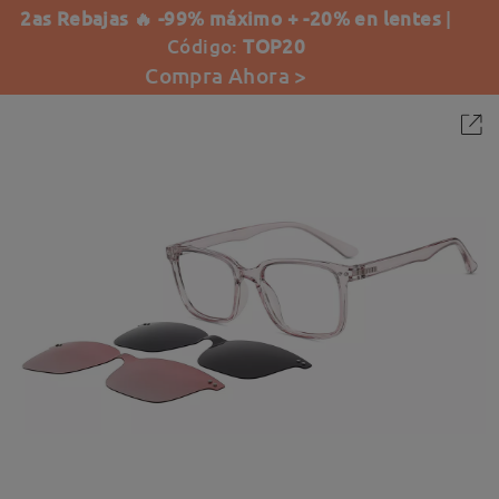
2as Rebajas 🔥 -99% máximo + -20% en lentes
|
Código:
TOP20
Compra Ahora >