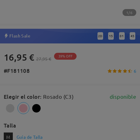
1/6
Flash Sale
2
D
15
01
44
:
:
:
16,95 €
39% OFF
27,95 €
#F181108
6
Elegir el color
:
Rosado (C3)
disponible
Talla
M
Guía de Talla