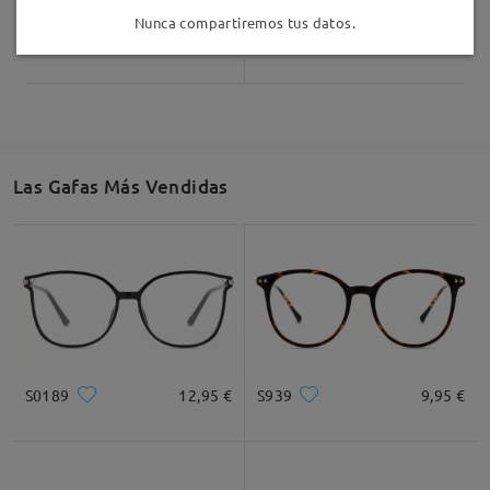
Nunca compartiremos tus datos.
Safari11
7,00 €
Plaid014
7,00 €
Las Gafas Más Vendidas
S0189
12,95 €
S939
9,95 €