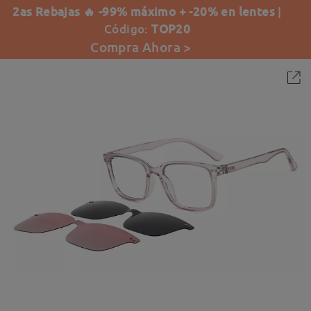
2as Rebajas 🔥 -99% máximo + -20% en lentes
|
Código:
TOP20
Compra Ahora >