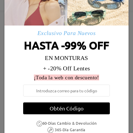
Deje su comentario
5-7 días laborales
detalles
Enviado
Marcos Similares
Exclusivo Para Nuevos
Envío
HASTA -99% OFF
5-7 días laborales
detalles
EN MONTURAS
Llegado
+ -20% Off Lentes
¡Toda la web con descuento!
AC49995
24,95 €
F907
17,00 €
Obtén Código
60-Días Cambio & Devolución
365-Día Garantía