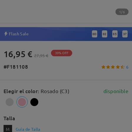
1/6
Flash Sale
0
D
02
05
36
:
:
:
16,95 €
39% OFF
27,95 €
#F181108
6
Elegir el color
:
Rosado (C3)
disponible
Talla
M
Guía de Talla