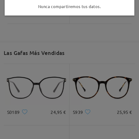
Nunca compartiremos tus datos.
Safari11
7,00 €
Stella20
12,00 €
Las Gafas Más Vendidas
S0189
24,95 €
S939
25,95 €