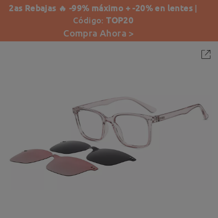
2as Rebajas 🔥 -99% máximo + -20% en lentes
|
Código:
TOP20
Compra Ahora >