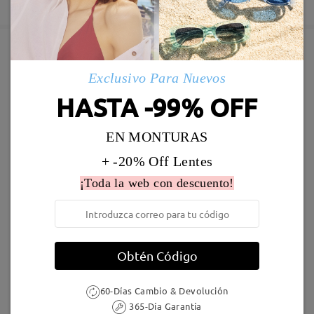
Deje su comentario
5-7 días laborales
detalles
Enviado
Marcos Similares
Exclusivo Para Nuevos
Envío
HASTA -99% OFF
5-7 días laborales
detalles
EN MONTURAS
Llegado
+ -20% Off Lentes
¡Toda la web con descuento!
AC49995
24,95 €
F907
17,00 €
Obtén Código
60-Días Cambio & Devolución
365-Día Garantía