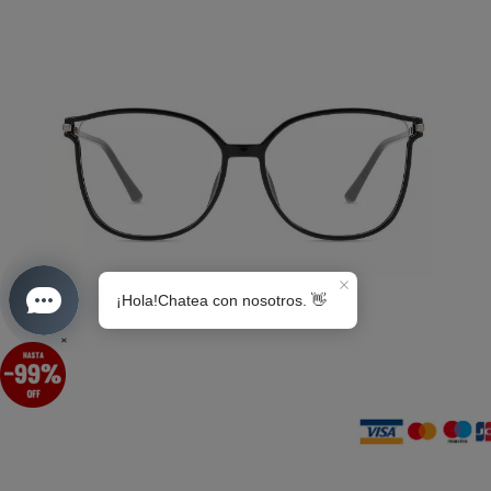
S0189
×