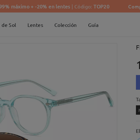
Comp
-99% máximo + -20% en lentes
| Código:
TOP20
 de Sol
Lentes
Colección
Guía
F
Ta
E