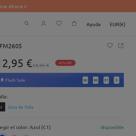
ra Ahora >
Ayuda
EUR
(
€
)
FM2605
12,95 €
63% OFF
34,95 €
Flash Sale
3
D
00
57
4
:
:
:
lla:
M
Guía de Talla
legir el color: Azul (C1)
disponible