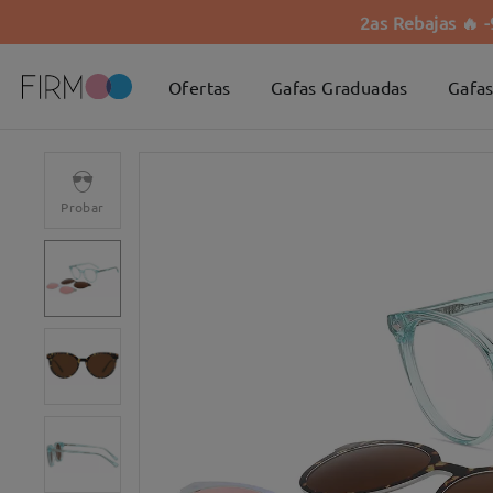
2as Rebajas 🔥 
Ofertas
Gafas Graduadas
Gafas
Probar