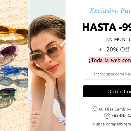
s(2)
Exclusivo Pa
HASTA -9
 la montura:
129 mm
(
Medio
)
Diametro de lentes:
52 mm
EN MONT
e resorte:
Sí
Material de la montura:
Acetat
+ -20% Off
¡Toda la web con
DELIVERY
Obtén Có
ión
60-Días Cambio 
es
detalles
5
Enviado
365-Día G
Nunca compartiremo