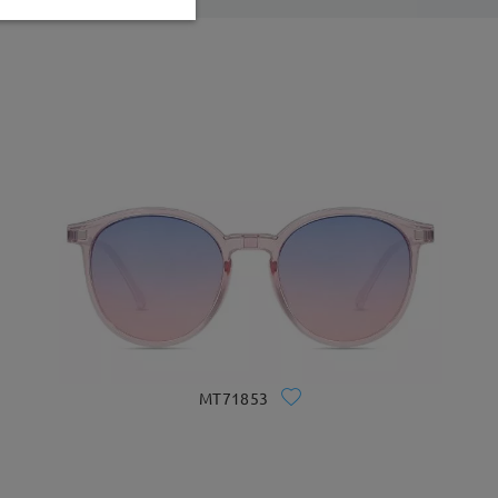
MT71853