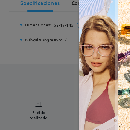
Specificaciones
Comentarios de Cliente
Dimensiones:
Ancho de
52-17-145
Bifocal/Progresivo:
Sí
Bisagra d
Fabricac
5-7 días laboral
Pedido
realizado