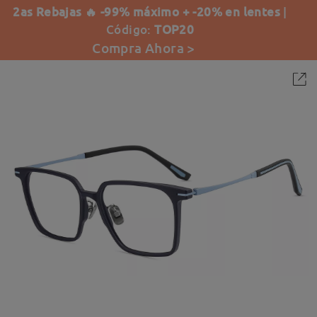
2as Rebajas 🔥 -99% máximo + -20% en lentes
|
Código:
TOP20
Compra Ahora >