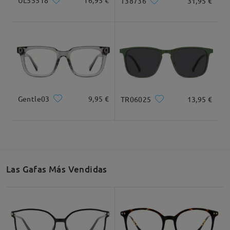
UL55518
16,95 €
T38736
31,95 €
Gentle03
9,95 €
TR06025
13,95 €
Las Gafas Más Vendidas