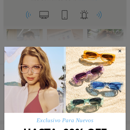
×
MOSTRAR MÁS
Comentarios de Clientes
Comparta su experiencia de compra para ayudar a otros a
obtener gafas satisfechas
Deje su comentario
Exclusivo Para Nuevos