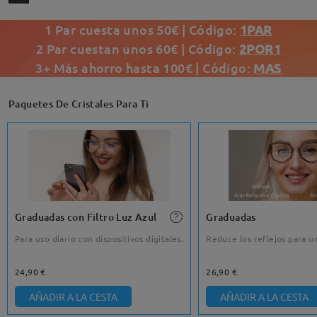
1 Par cuesta unos 50€ | Código:
1PAR
2 Par cuestan unos 60€ | Código:
2POR1
3+ Más ahorro hasta 100€ | Código:
MAS
Paquetes De Cristales Para Ti
Graduadas con Filtro Luz Azul
Graduadas
Para uso diario con dispositivos digitales.
Reduce los reflejos para un
24,90 €
26,90 €
AÑADIR A LA CESTA
AÑADIR A LA CESTA