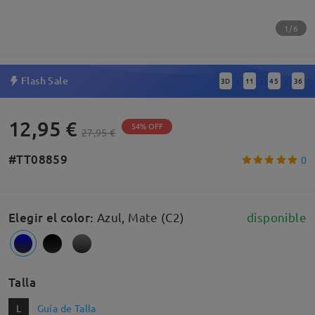
1/6
Flash Sale
3
D
11
45
36
:
:
:
12,95 €
54% OFF
27,95 €
#TT08859
0
Elegir el color
:
Azul, Mate (C2)
disponible
Talla
L
Guía de Talla