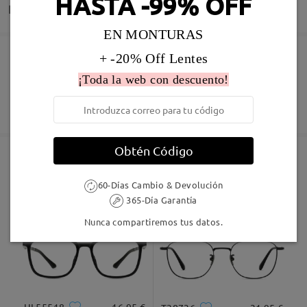
HASTA -99% OFF
Entrega
EN MONTURAS
+ -20% Off Lentes
Pedido realizado
Revestimiento resistente a arañazo incluído
¡Toda la web con descuento!
60 días de garantía de devolución y cambio
Fabricación
Garantía de 365 días
Descubrir Más
5-7 días laborales
detalles
Obtén Código
Enviado
Marcos Similares
60-Días Cambio & Devolución
365-Día Garantía
Envío
5-7 días laborales
detalles
Nunca compartiremos tus datos.
Llegado