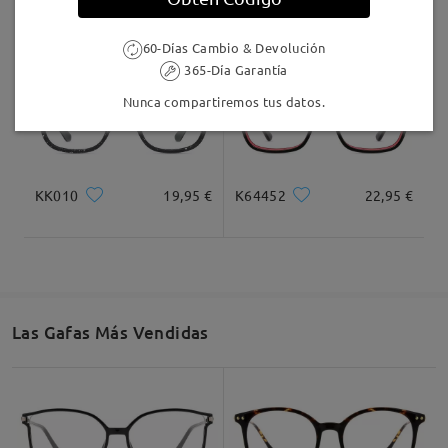
K60083
22,95 €
N2013
18,95 €
60-Días Cambio & Devolución
365-Día Garantía
Nunca compartiremos tus datos.
KK010
19,95 €
K64452
22,95 €
Las Gafas Más Vendidas