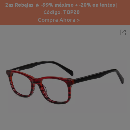
2as Rebajas 🔥 -99% máximo + -20% en lentes
|
Código:
TOP20
Compra Ahora >