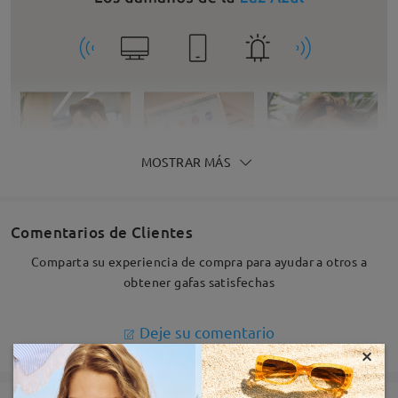
MOSTRAR MÁS
Comentarios de Clientes
Comparta su experiencia de compra para ayudar a otros a
obtener gafas satisfechas
Deje su comentario
×