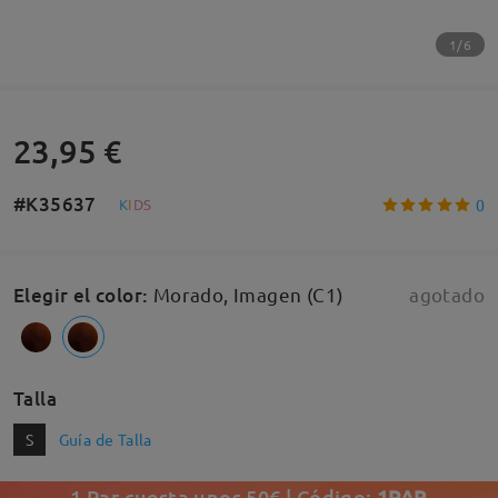
1/6
23,95 €
#K35637
0
K
I
D
S
Elegir el color
:
Morado, Imagen (C1)
agotado
Talla
S
Guía de Talla
1 Par cuesta unos 50€ | Código:
1PAR