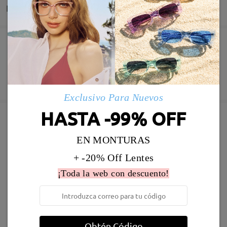
Entrega
Pedido realizado
Revestimiento resistente a arañazo incluído
60 días de garantía de devolución y cambio
Fabricación
Garantía de 365 días
Descubrir Más
5-7 días laborales
detalles
Exclusivo Para Nuevos
HASTA -99% OFF
Enviado
Marcos Similares
EN MONTURAS
Envío
+ -20% Off Lentes
5-7 días laborales
detalles
¡Toda la web con descuento!
Llegado
Obtén Código