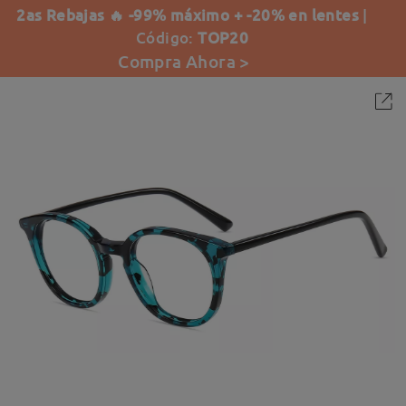
2as Rebajas 🔥 -99% máximo + -20% en lentes
|
Código:
TOP20
Compra Ahora >