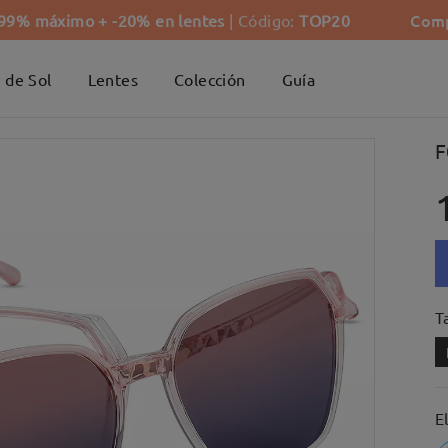
Comp
-99% máximo + -20% en lentes
| Código:
TOP20
 de Sol
Lentes
Colección
Guía
F
Ta
E