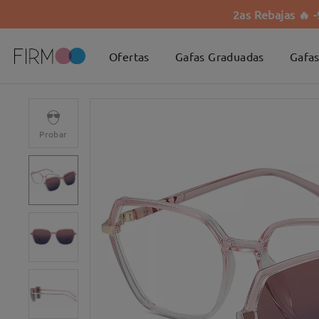
2as Rebajas 🔥 
Ofertas
Gafas Graduadas
Gafas
Probar