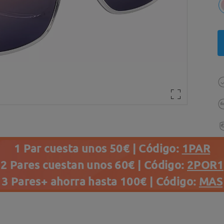
1 Par cuesta unos 50€ | Código:
1PAR
2 Pares cuestan unos 60€ | Código:
2POR1
3 Pares+ ahorra hasta 100€ | Código:
MAS