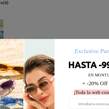
s(6)
Exclusivo Pa
HASTA -9
EN MONT
+ -20% Off
¡Toda la web con
 la montura:
136 mm
(
Largo
)
Diametro de lentes:
54 mm
e resorte:
No
Material de la montura:
Tr ,Met