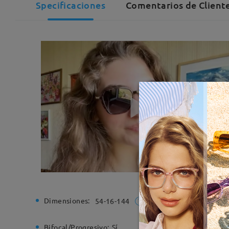
Specificaciones
Comentarios de Cliente
Dimensiones:
Ancho de
54-16-144
Bifocal/Progresivo:
Sí
Bisagra d