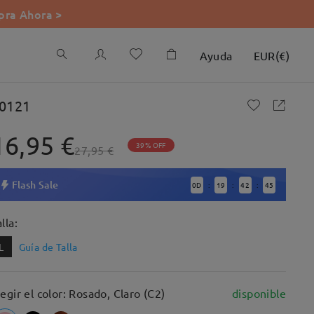
ra Ahora >
Ayuda
EUR
(
€
)
0121
16,95 €
39% OFF
27,95 €
Flash Sale
0
D
19
42
44
:
:
:
lla:
L
Guía de Talla
legir el color: Rosado, Claro (C2)
disponible