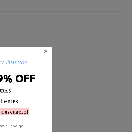
×
ra Nuevos
9% OFF
URAS
 Lentes
 descuento!
Peso:
10g
al