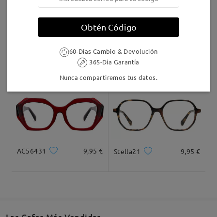
vous n'êtes pas entièrement satisfait(e) de vos
lunettes, vous pouvez les échanger ou vous faire
Llegado
Obtén Código
rembourser dans les 60 jours suivant leur
réception. Seuls les frais de port restent à votre
charge.
60-Días Cambio & Devolución
TR64861
24,95 €
M45618
9,95 €
365-Día Garantía
Nunca compartiremos tus datos.
Bril besteld maar bevalt niet
by
Froukje Van der Veen
on
Jul 19 , 2026
AC56431
9,95 €
Stella21
9,95 €
Firmoo's
reply
Jul 20 , 2026
Hallo Froukje,
Bedankt voor je feedback.
Het spijt ons te horen dat de bril niet aan je