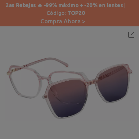
2as Rebajas 🔥 -99% máximo + -20% en lentes
|
Código:
TOP20
Compra Ahora >