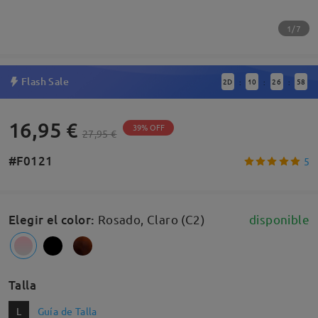
1/7
Flash Sale
2
D
10
26
57
:
:
:
16,95 €
39% OFF
27,95 €
#F0121
5
Elegir el color
:
Rosado, Claro (C2)
disponible
Talla
L
Guía de Talla