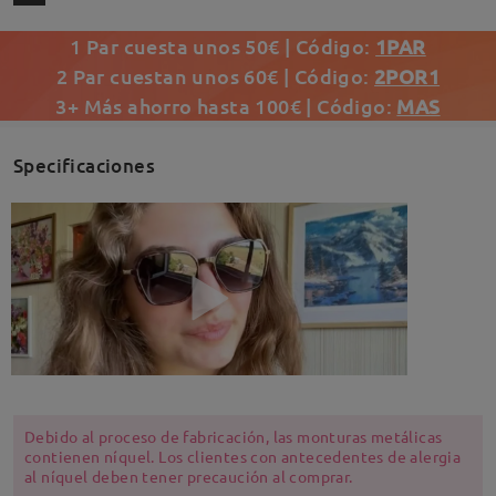
1 Par cuesta unos 50€ | Código:
1PAR
2 Par cuestan unos 60€ | Código:
2POR1
3+ Más ahorro hasta 100€ | Código:
MAS
Specificaciones
Debido al proceso de fabricación, las monturas metálicas
contienen níquel. Los clientes con antecedentes de alergia
al níquel deben tener precaución al comprar.